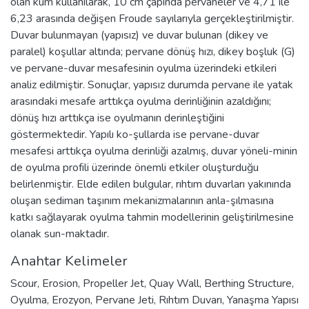
olan kum kullanılarak, 10 cm çapında pervaneler ve 4,71 ile
6,23 arasında değişen Froude sayılarıyla gerçekleştirilmiştir.
Duvar bulunmayan (yapısız) ve duvar bulunan (dikey ve
paralel) koşullar altında; pervane dönüş hızı, dikey boşluk (G)
ve pervane-duvar mesafesinin oyulma üzerindeki etkileri
analiz edilmiştir. Sonuçlar, yapısız durumda pervane ile yatak
arasındaki mesafe arttıkça oyulma derinliğinin azaldığını;
dönüş hızı arttıkça ise oyulmanın derinleştiğini
göstermektedir. Yapılı ko-şullarda ise pervane-duvar
mesafesi arttıkça oyulma derinliği azalmış, duvar yöneli-minin
de oyulma profili üzerinde önemli etkiler oluşturduğu
belirlenmiştir. Elde edilen bulgular, rıhtım duvarları yakınında
oluşan sediman taşınım mekanizmalarının anla-şılmasına
katkı sağlayarak oyulma tahmin modellerinin geliştirilmesine
olanak sun-maktadır.
Anahtar Kelimeler
Scour
,
Erosion
,
Propeller Jet
,
Quay Wall
,
Berthing Structure
,
Oyulma
,
Erozyon
,
Pervane Jeti
,
Rıhtım Duvarı
,
Yanaşma Yapısı