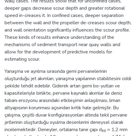
wall) cases. The results show that for unconfined cases,
deeper gaps decrease scour depth and greater rotational
speed in-creases it. In confined cases, deeper separation
between the wall and the propeller de-creases scour depth,
and wall orientation significantly influences the scour profile.
These kinds of results enhance understanding of the
mechanisms of sediment transport near quay walls and
allow for the development of predictive models for
estimating scour.
Yanaşma ve ayrılma sırasında gemi pervanelerinin
oluşturduğu jet akımları, yanaşma yapılarının stabilitesini ciddi
şekilde tehdit edebilir. Giderek artan gemi bo-yutları ve
kapasiteleriyle birlikte, pervane kaynaklı akımlar ile deniz
tabanı erozyonu arasındaki etkileşimin anlaşılması, liman
altyapısının korunması açısından kritik hale gelmiştir. Bu
çalışma, çeşitli duvar konfigürasyonları altında tekil pervane
jetlerinin oluşturduğu oyulma desenlerini deneysel olarak
incelemektedir. Deneyler, ortalama tane çapı d₅₀ = 1,2 mm