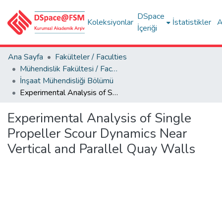
DSpace
Koleksiyonlar
İstatistikler
A
İçeriği
Ana Sayfa
Fakülteler / Faculties
Mühendislik Fakültesi / Faculty of Engineering
İnşaat Mühendisliği Bölümü
Experimental Analysis of Single Propeller Scour Dynamics Near Vertical and Parallel Quay Walls
Experimental Analysis of Single
Propeller Scour Dynamics Near
Vertical and Parallel Quay Walls