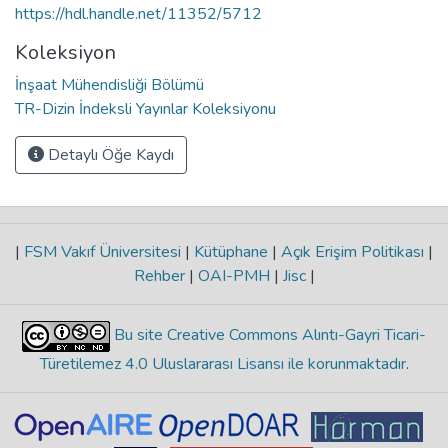
https://hdl.handle.net/11352/5712
Koleksiyon
İnşaat Mühendisliği Bölümü
TR-Dizin İndeksli Yayınlar Koleksiyonu
Detaylı Öğe Kaydı
|
FSM Vakıf Üniversitesi
|
Kütüphane
|
Açık Erişim Politikası
|
Rehber
|
OAI-PMH
|
Jisc
|
Bu site Creative Commons Alıntı-Gayri Ticari-
Türetilemez 4.0 Uluslararası Lisansı ile korunmaktadır
.