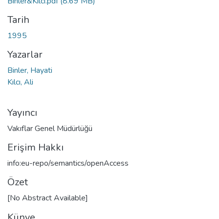
Binler&Kılcı.pdf
(8.69 MB)
Tarih
1995
Yazarlar
Binler, Hayati
Kılcı, Ali
Yayıncı
Vakıflar Genel Müdürlüğü
Erişim Hakkı
info:eu-repo/semantics/openAccess
Özet
[No Abstract Available]
Künye