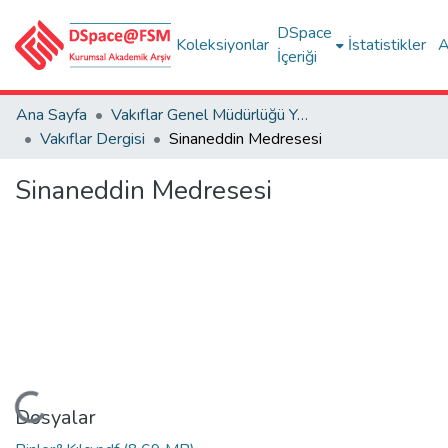
DSpace
Koleksiyonlar
İstatistikler
A
İçeriği
Ana Sayfa
Vakıflar Genel Müdürlüğü Yayınları
Vakıflar Dergisi
Sinaneddin Medresesi
Sinaneddin Medresesi
Yükleniyor...
Dosyalar