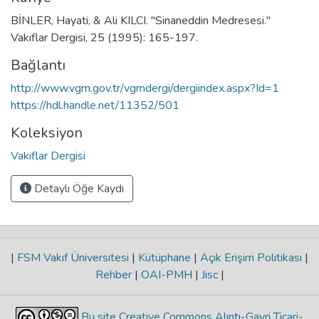
BİNLER, Hayati, & Ali KILCI. "Sinaneddin Medresesi."
Vakıflar Dergisi, 25 (1995): 165-197.
Bağlantı
http://www.vgm.gov.tr/vgmdergi/dergiindex.aspx?Id=1
https://hdl.handle.net/11352/501
Koleksiyon
Vakıflar Dergisi
Detaylı Öğe Kaydı
|
FSM Vakıf Üniversitesi
|
Kütüphane
|
Açık Erişim Politikası
|
Rehber
|
OAI-PMH
|
Jisc
|
Bu site Creative Commons Alıntı-Gayri Ticari-