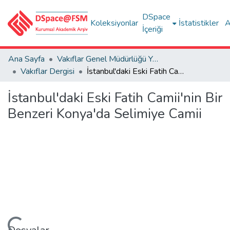
DSpace
Koleksiyonlar
İstatistikler
A
İçeriği
Ana Sayfa
Vakıflar Genel Müdürlüğü Yayınları
Vakıflar Dergisi
İstanbul'daki Eski Fatih Camii'nin Bir Benzeri Konya'da Selimiye Camii
İstanbul'daki Eski Fatih Camii'nin Bir
Benzeri Konya'da Selimiye Camii