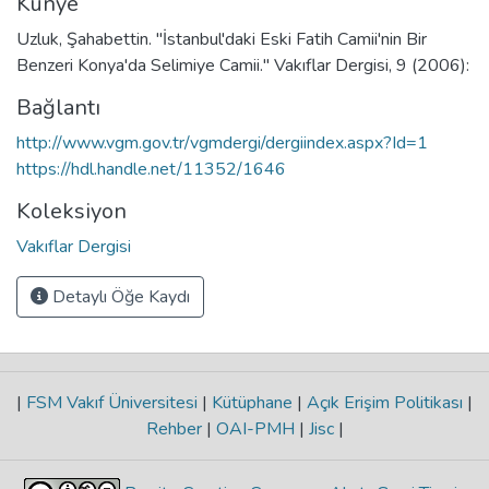
Künye
Uzluk, Şahabettin. "İstanbul'daki Eski Fatih Camii'nin Bir
Benzeri Konya'da Selimiye Camii." Vakıflar Dergisi, 9 (2006):
Bağlantı
http://www.vgm.gov.tr/vgmdergi/dergiindex.aspx?Id=1
https://hdl.handle.net/11352/1646
Koleksiyon
Vakıflar Dergisi
Detaylı Öğe Kaydı
|
FSM Vakıf Üniversitesi
|
Kütüphane
|
Açık Erişim Politikası
|
Rehber
|
OAI-PMH
|
Jisc
|