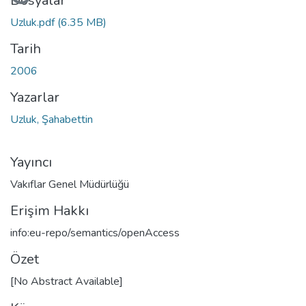
Yükleniyor...
Dosyalar
Uzluk.pdf
(6.35 MB)
Tarih
2006
Yazarlar
Uzluk, Şahabettin
Yayıncı
Vakıflar Genel Müdürlüğü
Erişim Hakkı
info:eu-repo/semantics/openAccess
Özet
[No Abstract Available]