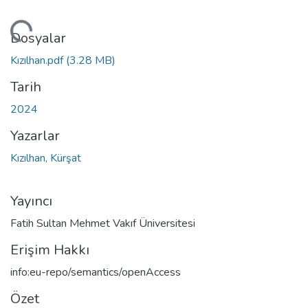
niyor...
Dosyalar
Kızılhan.pdf
(3.28 MB)
Tarih
2024
Yazarlar
Kızılhan, Kürşat
Yayıncı
Fatih Sultan Mehmet Vakıf Üniversitesi
Erişim Hakkı
info:eu-repo/semantics/openAccess
Özet