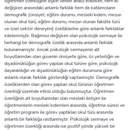
öğretmen özerkliğine ilişkin veriler analiz edilirken, hem iki
değişken arasındaki anlamlı farklılık hem de katılımcıların
demografik (cinsiyet, eğitim durumu, mesleki kıdem, mezun
olunan okul türü, eğitim durumu, mezun olunan fakülte türü
ve özel sektör deneyimi) özelliklerine göre anlamlı farklılıklar
irdelenmiştir. Bağımsız değişken olan psikolojik sermaye ile
herhangi bir demografik özellik arasında anlamlı farklılık
bulunamamıştır. Ancak psikolojik sermayenin alt
boyutlarından olan güvenin cinsiyete göre, öz yeterliğin ve
dışadönüklüğün görev yapılan okul türüne göre, psikolojik
dayanıklılığın ve dışadönüklüğün eğitim durumuna göre
anlamlı olarak farklılık gösterdiği saptanmıştır. Demografik
özelliklerden olan görev yapılan okul türünün öğretmen
özerkliği üzerinde etkisi olduğu bulunmuştur. Öğretmen
özerliğinin alt boyutlarından olan mesleki iletişim ile
öğretmenlerin mesleki kıdemleri arasında, öğretme süreci ve
öğretim programı ile görev yaptıkları okul türü arasında
anlamlı bir farklılığa rastlanmıştır. Psikolojik sermaye ve
öğretmen özerkliği arasında ise pozitif yönde yüksek bir