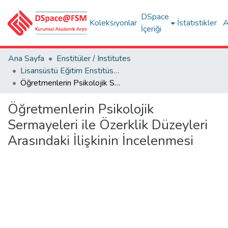
DSpace
Koleksiyonlar
İstatistikler
A
İçeriği
Ana Sayfa
Enstitüler / Institutes
Lisansüstü Eğitim Enstitüsü Tez Koleksiyonu
Öğretmenlerin Psikolojik Sermayeleri ile Özerklik Düzeyleri Arasındaki İlişkinin İncelenmesi
Öğretmenlerin Psikolojik
Sermayeleri ile Özerklik Düzeyleri
Arasındaki İlişkinin İncelenmesi