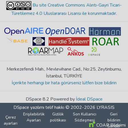
Bu site Creative Commons Alıntı-Gayri Ticari-
Türetilemez 4.0 Uluslararası Lisansı ile korunmaktadır
.
Merkezefendi Mah., Mevlevihane Cad., No:25, Zeytinburnu,
İstanbul, TÜRKİYE
İçerikte herhangi bir hata görürseniz lütfen bize bildirin
DSpace 8.2 Powered by
İdeal DSpace
DSpace yazılımı
telif hakkı © 2002-2026
LYRASIS
Erişilebilirlik
Gizlilik
Son Kullanıcı
Geri
Çerez
Ayarları
politikası
Sözleşmesi
bildirim
ayarları
COAR Bildirimi
Gönder