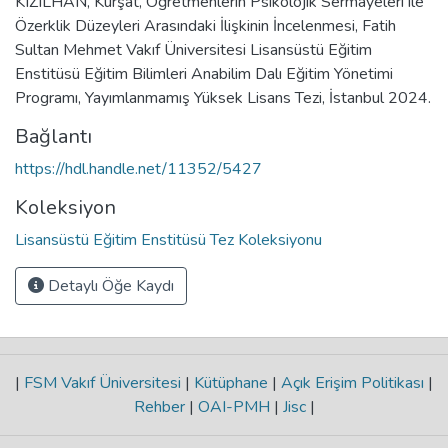
KIZILHAN, Kürşat, Öğretmenlerin Psikolojik Sermayeleri ile
Özerklik Düzeyleri Arasındaki İlişkinin İncelenmesi, Fatih
Sultan Mehmet Vakıf Üniversitesi Lisansüstü Eğitim
Enstitüsü Eğitim Bilimleri Anabilim Dalı Eğitim Yönetimi
Programı, Yayımlanmamış Yüksek Lisans Tezi, İstanbul 2024.
Bağlantı
https://hdl.handle.net/11352/5427
Koleksiyon
Lisansüstü Eğitim Enstitüsü Tez Koleksiyonu
Detaylı Öğe Kaydı
|
FSM Vakıf Üniversitesi
|
Kütüphane
|
Açık Erişim Politikası
|
Rehber
|
OAI-PMH
|
Jisc
|