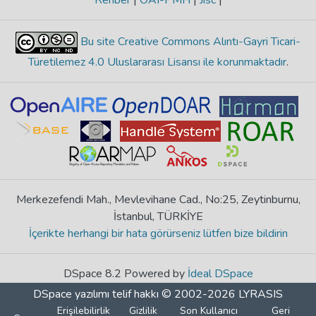
Rehber
|
OAI-PMH
|
Jisc
|
Bu site Creative Commons Alıntı-Gayri Ticari-
Türetilemez 4.0 Uluslararası Lisansı ile korunmaktadır
.
Merkezefendi Mah., Mevlevihane Cad., No:25, Zeytinburnu,
İstanbul, TÜRKİYE
İçerikte herhangi bir hata görürseniz lütfen bize bildirin
DSpace 8.2 Powered by
İdeal DSpace
DSpace yazılımı
telif hakkı © 2002-2026
LYRASIS
Erişilebilirlik
Gizlilik
Son Kullanıcı
Geri