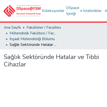
DSpace
Koleksiyonlar
İstatistikler
A
İçeriği
Ana Sayfa
Fakülteler / Faculties
Mühendislik Fakültesi / Faculty of Engineering
İnşaat Mühendisliği Bölümü
Sağlık Sektöründe Hatalar ve Tıbbi Cihazlar
Sağlık Sektöründe Hatalar ve Tıbbi
Cihazlar