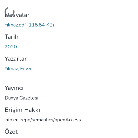
Yükleniyor...
Dosyalar
Yılmaz.pdf
(118.84 KB)
Tarih
2020
Yazarlar
Yılmaz, Fevzi
Yayıncı
Dünya Gazetesi
Erişim Hakkı
info:eu-repo/semantics/openAccess
Özet