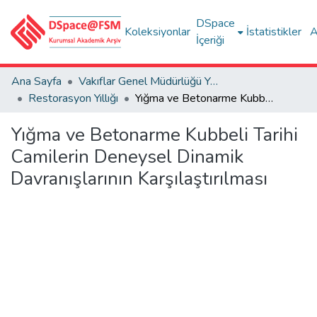
DSpace
Koleksiyonlar
İstatistikler
A
İçeriği
Ana Sayfa
Vakıflar Genel Müdürlüğü Yayınları
Restorasyon Yıllığı
Yığma ve Betonarme Kubbeli Tarihi Camilerin Deneysel Dinamik Davranışlarının Karşılaştırılması
Yığma ve Betonarme Kubbeli Tarihi
Camilerin Deneysel Dinamik
Davranışlarının Karşılaştırılması
Yükleniyor...