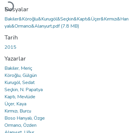
Dosyalar
Bakiler&Köroğlu&Kurugöl&Seçkin&Kaptı&Üçer&Kırmızı&Han
yalı&Ormancı&Alanyurt.pdf
(7.8 MB)
Tarih
2015
Yazarlar
Bakiler, Meriç
Köroğlu, Gülgün
Kurugöl, Sedat
Seçkin, N. Papatya
Kaptı, Mevlüde
Üçer, Kaya
Kırmızı, Burcu
Boso Hanyalı, Özge
Ormancı, Özden
Alanyurt, Uğur