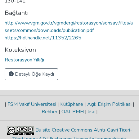
130-141.
Bağlantı
http://www.vgm.gov.tr/vgmdergi/restorasyon/sonsayi/files/a
ssets/common/downloads/publication.pdf
https://hdl.handle.net/11352/2265
Koleksiyon
Restorasyon Yıllığı
Detaylı Öğe Kaydı
|
FSM Vakıf Üniversitesi
|
Kütüphane
|
Açık Erişim Politikası
|
Rehber
|
OAI-PMH
|
Jisc
|
Bu site Creative Commons Alıntı-Gayri Ticari-