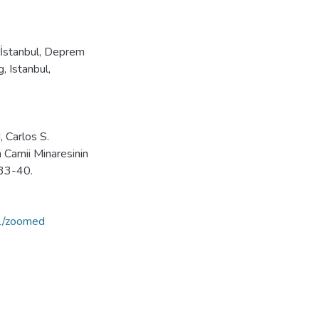
İstanbul
,
Deprem
g
,
Istanbul
,
 Carlos S.
 Camii Minaresinin
 33-40.
/1/zoomed