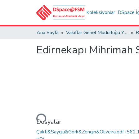
Koleksiyonlar
DSpace İç
Ana Sayfa
Vakıflar Genel Müdürlüğü Yayınları
R
Edirnekapı Mihrimah 
Yükleniyor...
Dosyalar
Çaktı&Saygılı&Görk&Zengin&Oliveira.pdf
(562.