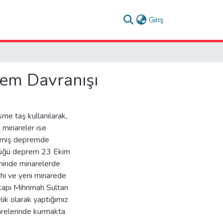
(current)
Giriş
rem Davranışı
esme taş kullanılarak,
 minareler ise
eçmiş depremde
ldüğü deprem 23 Ekim
minde minarelerde
ihi ve yeni minarede
ekapı Mihrimah Sultan
ik olarak yaptığımız
arelerinde kurmakta