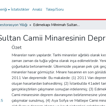
eriği
İstatistikler
Analiz
Talep/Soru
estorasyon Yıllığı
Edirnekapı Mihrimah Sultan Camii Minaresinin Deprem Davranışı
Sultan Camii Minaresinin Dep
Özet
Minareler narin yapılardır. Tarihi minareler ağırlıklı olarak k
zaman zaman da tuğla yığma olarak inşa edilmektedir. Yeni
çoğunlukla betonarmedir. Ülkemizde yaşanan pek çok g
minareler hasar görmüştür. Minare hasarının en son görü
2011 Van depremidir. Bu makalede: (1) 2011 Van depre
oluşan hasarlardan bahsedilmiş; (2) İstanbul’da 41adet tar
gerçekleştirilen çalışmanın sonuçları irdelenmiş; (3) Edirn
Camii minaresinin deprem davranışının belirlenmesine yönel
15
çalışmalar sunulmuş, (4) Aya Sofya ve Maltepe Camii min