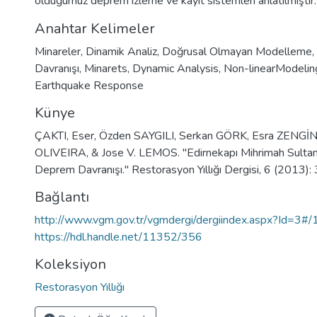
olduğumuz deprem izleme ve kayıt sistemleri anlatılmıştır.
Anahtar Kelimeler
Minareler
,
Dinamik Analiz
,
Doğrusal Olmayan Modelleme
,
Davranışı
,
Minarets
,
Dynamic Analysis
,
Non-linearModelin
Earthquake Response
Künye
ÇAKTI, Eser, Özden SAYGILI, Serkan GÖRK, Esra ZENGİN,
OLIVEIRA, & Jose V. LEMOS. "Edirnekapı Mihrimah Sultan
Deprem Davranışı." Restorasyon Yıllığı Dergisi, 6 (2013):
Bağlantı
http://www.vgm.gov.tr/vgmdergi/dergiindex.aspx?Id=3#
https://hdl.handle.net/11352/356
Koleksiyon
Restorasyon Yıllığı