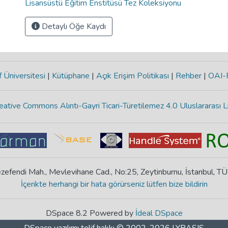
Lisansüstü Eğitim Enstitüsü Tez Koleksiyonu
Detaylı Öğe Kaydı
 Üniversitesi
|
Kütüphane
|
Açık Erişim Politikası
|
Rehber
|
OAI
eative Commons Alıntı-Gayri Ticari-Türetilemez 4.0 Uluslararası L
zefendi Mah., Mevlevihane Cad., No:25, Zeytinburnu, İstanbul, T
İçerikte herhangi bir hata görürseniz lütfen bize bildirin
DSpace 8.2 Powered by
İdeal DSpace