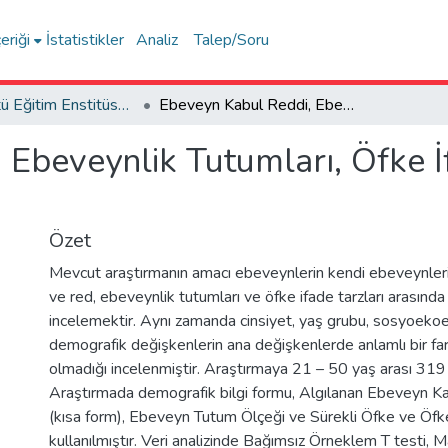
eriği
İstatistikler
Analiz
Talep/Soru
Lisansüstü Eğitim Enstitüsü Tez Koleksiyonu
Ebeveyn Kabul Reddi, Ebeveynlik Tutumları, Öfke İfade Tarzı Arasındaki İlişkinin İncelenmesi
Ebeveynlik Tutumları, Öfke İ
Özet
Mevcut araştırmanın amacı ebeveynlerin kendi ebeveynleri
ve red, ebeveynlik tutumları ve öfke ifade tarzları arasında 
incelemektir. Aynı zamanda cinsiyet, yaş grubu, sosyoeko
demografik değişkenlerin ana değişkenlerde anlamlı bir fark
olmadığı incelenmiştir. Araştırmaya 21 – 50 yaş arası 319 
Araştırmada demografik bilgi formu, Algılanan Ebeveyn K
(kısa form), Ebeveyn Tutum Ölçeği ve Sürekli Öfke ve Öfke
kullanılmıştır. Veri analizinde Bağımsız Örneklem T testi,