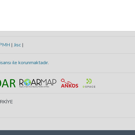
-PMH
|
Jisc
|
isansı ile korunmaktadır
.
ÜRKİYE