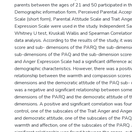
parents between the ages of 21 and 50 participated in th
Demographic information form, Perceived Parental Accep
Scale (short form), Parental Attitude Scale and Trait Ang
Expression Scale were used in the study. Independent S
Whitney U test, Kruskall Wallis and Spearman Correlatio
data analysis. According to the results of the study, it wa
score and sub- dimensions of the PARQ, the sub-dimensi
sub-dimensions of the PAQ and the sub-dimension scores
and Anger Expression Scale had a significant difference 
demographic characteristics. However, there was a positiv
relationship between the warmth and compassion scores
dimensions and the democratic attitude of the PAQ sub- 
was a negative and significant relationship between some
dimensions of the PARQ and the democratic attitude of 
dimensions. A positive and significant correlation was f
control, one of the subscales of the Trait Anger and Ange
and democratic attitude, one of the subscales of the PAQ,
warmth and affection, one of the subscales of the PARQ.