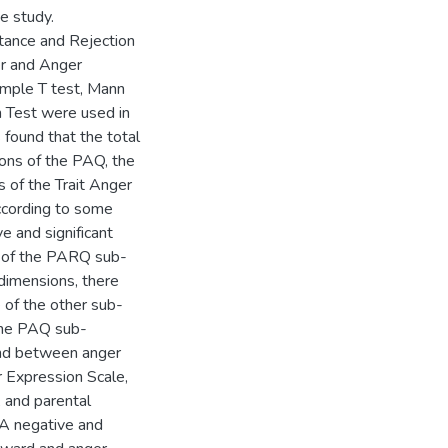
e study.
tance and Rejection
er and Anger
ample T test, Mann
n Test were used in
s found that the total
ons of the PAQ, the
 of the Trait Anger
according to some
e and significant
 of the PARQ sub-
dimensions, there
 of the other sub-
the PAQ sub-
ound between anger
r Expression Scale,
 and parental
 A negative and