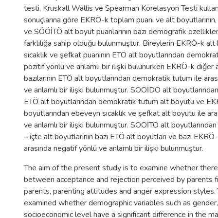
testi, Kruskall Wallis ve Spearman Korelasyon Testi kullan
sonuçlarına göre EKRÖ-k toplam puanı ve alt boyutlarının, 
ve SÖÖİTÖ alt boyut puanlarının bazı demografik özellikler
farklılığa sahip olduğu bulunmuştur. Bireylerin EKRÖ-k alt
sıcaklık ve şefkat puanının ETÖ alt boyutlarından demokrat
pozitif yönlü ve anlamlı bir ilişki bulunurken EKRÖ-k diğer 
bazılarının ETÖ alt boyutlarından demokratik tutum ile aras
ve anlamlı bir ilişki bulunmuştur. SÖÖİDÖ alt boyutlarından
ETÖ alt boyutlarından demokratik tutum alt boyutu ve EK
boyutlarından ebeveyn sıcaklık ve şefkat alt boyutu ile ara
ve anlamlı bir ilişki bulunmuştur. SÖÖİTÖ alt boyutlarından
– içte alt boyutlarının bazı ETÖ alt boyutları ve bazı EKRÖ-k
arasında negatif yönlü ve anlamlı bir ilişki bulunmuştur.
The aim of the present study is to examine whether there 
between acceptance and rejection perceived by parents f
parents, parenting attitudes and anger expression styles.
examined whether demographic variables such as gender,
socioeconomic level have a significant difference in the m