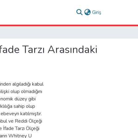
(current)
Giriş
fade Tarzı Arasındaki
nden algıladığı kabul
ilişki olup olmadığını
enomik düzey gibi
lılığa sahip olup
ebeveyn katılmıştır.
abul ve Reddi Ölçeği
 İfade Tarzı Ölçeği
 Mann Whitney U