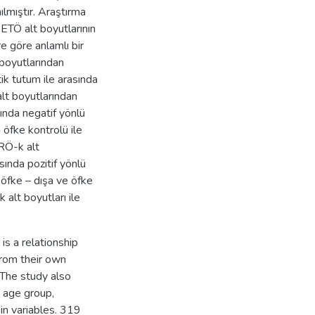
ılmıştır. Araştırma
ETÖ alt boyutlarının
e göre anlamlı bir
 boyutlarından
ik tutum ile arasında
alt boyutlarından
ında negatif yönlü
 öfke kontrolü ile
RÖ-k alt
sında pozitif yönlü
 öfke – dışa ve öfke
 alt boyutları ile
is a relationship
rom their own
 The study also
 age group,
ain variables. 319