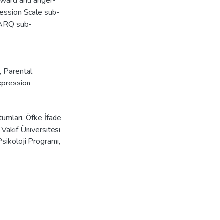
tward and anger-
ession Scale sub-
PARQ sub-
,
Parental
pression
umları, Öfke İfade
 Vakıf Üniversitesi
Psikoloji Programı,