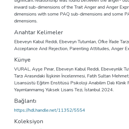
significant relationship was found between the anger- ou
inward sub-dimensions of the Trait Anger and Anger Expr
dimensions with some PAQ sub-dimensions and some 
dimensions.
Anahtar Kelimeler
Ebeveyn Kabul Reddi
,
Ebeveyn Tutumları
,
Öfke İfade Tarzı
Acceptance And Rejection
,
Parenting Attitudes
,
Anger Ex
Künye
VURAL, Ayşe Pınar, Ebeveyn Kabul Reddi, Ebeveynlik Tut
Tarzı Arasındaki İlişkinin İncelenmesi, Fatih Sultan Mehmet
Lisansüstü Eğitim Enstitüsü Psikoloji Anabilim Dalı Klinik 
Yayımlanmamış Yüksek Lisans Tezi, İstanbul 2024.
Bağlantı
https://hdl.handle.net/11352/5554
Koleksiyon