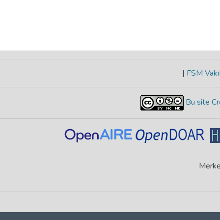
|
FSM Vakıf
Bu site Cr
Merke