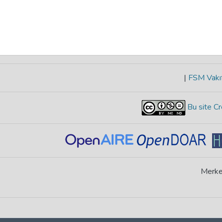
|
FSM Vakıf
Bu site Cr
Merke