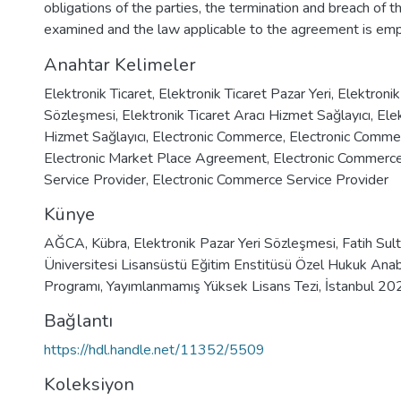
obligations of the parties, the termination and breach of 
examined and the law applicable to the agreement is emp
Anahtar Kelimeler
Elektronik Ticaret
,
Elektronik Ticaret Pazar Yeri
,
Elektronik
Sözleşmesi
,
Elektronik Ticaret Aracı Hizmet Sağlayıcı
,
Elek
Hizmet Sağlayıcı
,
Electronic Commerce
,
Electronic Comme
Electronic Market Place Agreement
,
Electronic Commerce
Service Provider
,
Electronic Commerce Service Provider
Künye
AĞCA, Kübra, Elektronik Pazar Yeri Sözleşmesi, Fatih Su
Üniversitesi Lisansüstü Eğitim Enstitüsü Özel Hukuk Anab
Programı, Yayımlanmamış Yüksek Lisans Tezi, İstanbul 20
Bağlantı
https://hdl.handle.net/11352/5509
Koleksiyon