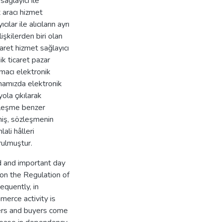
sağlayıcı ile
t aracı hizmet
ılar ile alıcıların ayrı
işkilerden biri olan
caret hizmet sağlayıcı
ik ticaret pazar
amacı elektronik
şmamızda elektronik
ola çıkılarak
özleşme benzer
lmiş, sözleşmenin
ali hâlleri
ulmuştur.
 and important day
 on the Regulation of
quently, in
erce activity is
lers and buyers come