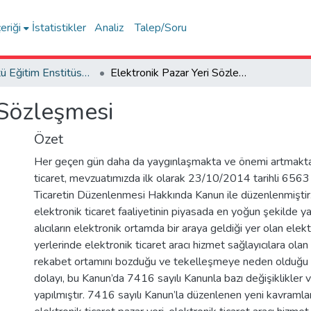
eriği
İstatistikler
Analiz
Talep/Soru
Lisansüstü Eğitim Enstitüsü Tez Koleksiyonu
Elektronik Pazar Yeri Sözleşmesi
 Sözleşmesi
Özet
Her geçen gün daha da yaygınlaşmakta ve önemi artmakta
ticaret, mevzuatımızda ilk olarak 23/10/2014 tarihli 6563 
Ticaretin Düzenlenmesi Hakkında Kanun ile düzenlenmiştir
elektronik ticaret faaliyetinin piyasada en yoğun şekilde yap
alıcıların elektronik ortamda bir araya geldiği yer olan elekt
yerlerinde elektronik ticaret aracı hizmet sağlayıcılara olan b
rekabet ortamını bozduğu ve tekelleşmeye neden olduğu
dolayı, bu Kanun’da 7416 sayılı Kanunla bazı değişiklikler
yapılmıştır. 7416 sayılı Kanun’la düzenlenen yeni kavramlar