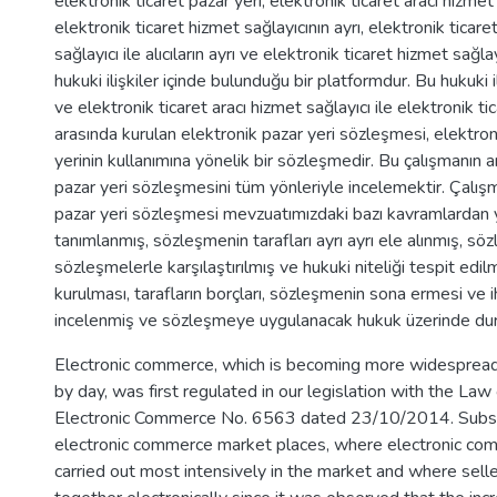
elektronik ticaret pazar yeri, elektronik ticaret aracı hizmet 
elektronik ticaret hizmet sağlayıcının ayrı, elektronik ticare
sağlayıcı ile alıcıların ayrı ve elektronik ticaret hizmet sağlayıc
hukuki ilişkiler içinde bulunduğu bir platformdur. Bu hukuki il
ve elektronik ticaret aracı hizmet sağlayıcı ile elektronik ti
arasında kurulan elektronik pazar yeri sözleşmesi, elektron
yerinin kullanımına yönelik bir sözleşmedir. Bu çalışmanın 
pazar yeri sözleşmesini tüm yönleriyle incelemektir. Çalı
pazar yeri sözleşmesi mevzuatımızdaki bazı kavramlardan y
tanımlanmış, sözleşmenin tarafları ayrı ayrı ele alınmış, s
sözleşmelerle karşılaştırılmış ve hukuki niteliği tespit edi
kurulması, tarafların borçları, sözleşmenin sona ermesi ve ihl
incelenmiş ve sözleşmeye uygulanacak hukuk üzerinde dur
Electronic commerce, which is becoming more widespread
by day, was first regulated in our legislation with the Law
Electronic Commerce No. 6563 dated 23/10/2014. Subse
electronic commerce market places, where electronic comm
carried out most intensively in the market and where sel