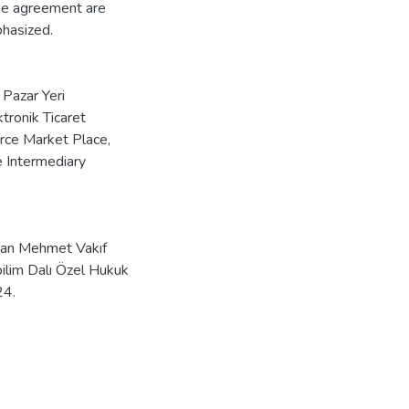
the agreement are
hasized.
 Pazar Yeri
tronik Ticaret
rce Market Place
,
 Intermediary
ltan Mehmet Vakıf
ilim Dalı Özel Hukuk
24.