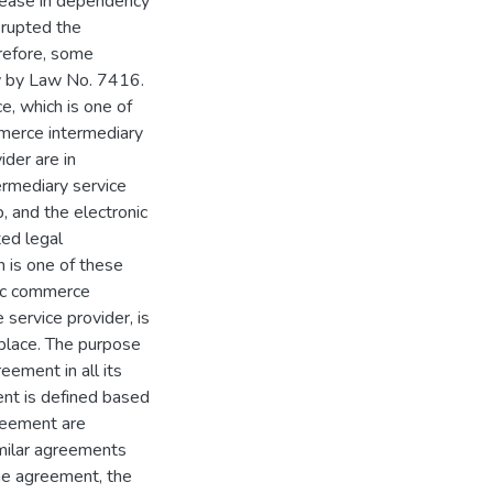
crease in dependency
srupted the
refore, some
w by Law No. 7416.
, which is one of
mmerce intermediary
ider are in
ermediary service
, and the electronic
ed legal
h is one of these
nic commerce
service provider, is
 place. The purpose
eement in all its
ent is defined based
greement are
milar agreements
the agreement, the