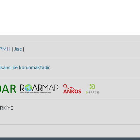
-PMH
|
Jisc
|
isansı ile korunmaktadır
.
ÜRKİYE