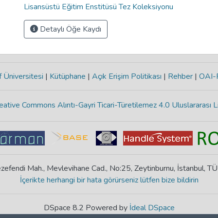
Lisansüstü Eğitim Enstitüsü Tez Koleksiyonu
Detaylı Öğe Kaydı
 Üniversitesi
|
Kütüphane
|
Açık Erişim Politikası
|
Rehber
|
OAI
eative Commons Alıntı-Gayri Ticari-Türetilemez 4.0 Uluslararası L
zefendi Mah., Mevlevihane Cad., No:25, Zeytinburnu, İstanbul, T
İçerikte herhangi bir hata görürseniz lütfen bize bildirin
DSpace 8.2 Powered by
İdeal DSpace