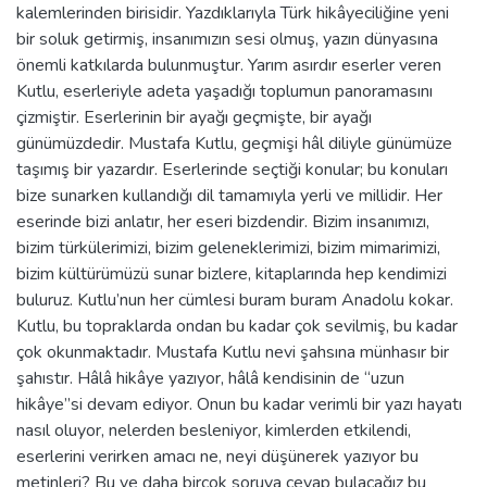
kalemlerinden birisidir. Yazdıklarıyla Türk hikâyeciliğine yeni
bir soluk getirmiş, insanımızın sesi olmuş, yazın dünyasına
önemli katkılarda bulunmuştur. Yarım asırdır eserler veren
Kutlu, eserleriyle adeta yaşadığı toplumun panoramasını
çizmiştir. Eserlerinin bir ayağı geçmişte, bir ayağı
günümüzdedir. Mustafa Kutlu, geçmişi hâl diliyle günümüze
taşımış bir yazardır. Eserlerinde seçtiği konular; bu konuları
bize sunarken kullandığı dil tamamıyla yerli ve millidir. Her
eserinde bizi anlatır, her eseri bizdendir. Bizim insanımızı,
bizim türkülerimizi, bizim geleneklerimizi, bizim mimarimizi,
bizim kültürümüzü sunar bizlere, kitaplarında hep kendimizi
buluruz. Kutlu’nun her cümlesi buram buram Anadolu kokar.
Kutlu, bu topraklarda ondan bu kadar çok sevilmiş, bu kadar
çok okunmaktadır. Mustafa Kutlu nevi şahsına münhasır bir
şahıstır. Hâlâ hikâye yazıyor, hâlâ kendisinin de “uzun
hikâye”si devam ediyor. Onun bu kadar verimli bir yazı hayatı
nasıl oluyor, nelerden besleniyor, kimlerden etkilendi,
eserlerini verirken amacı ne, neyi düşünerek yazıyor bu
metinleri? Bu ve daha birçok soruya cevap bulacağız bu