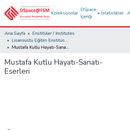
DSpace
Koleksiyonlar
İstatistikler
A
İçeriği
Ana Sayfa
Enstitüler / Institutes
Lisansüstü Eğitim Enstitüsü Tez Koleksiyonu
Mustafa Kutlu Hayatı-Sanatı-Eserleri
Mustafa Kutlu Hayatı-Sanatı-
Eserleri