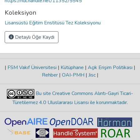
https://hdl.handle.net/11352/5545
Koleksiyon
Lisansüstü Eğitim Enstitüsü Tez Koleksiyonu
Detaylı Öğe Kaydı
|
FSM Vakıf Üniversitesi
|
Kütüphane
|
Açık Erişim Politikası
|
Rehber
|
OAI-PMH
|
Jisc
|
Bu site Creative Commons Alıntı-Gayri Ticari-
Türetilemez 4.0 Uluslararası Lisansı ile korunmaktadır
.