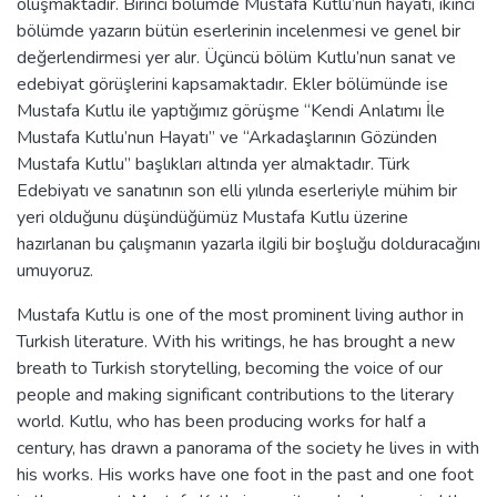
oluşmaktadır. Birinci bölümde Mustafa Kutlu’nun hayatı, ikinci
bölümde yazarın bütün eserlerinin incelenmesi ve genel bir
değerlendirmesi yer alır. Üçüncü bölüm Kutlu’nun sanat ve
edebiyat görüşlerini kapsamaktadır. Ekler bölümünde ise
Mustafa Kutlu ile yaptığımız görüşme “Kendi Anlatımı İle
Mustafa Kutlu’nun Hayatı” ve “Arkadaşlarının Gözünden
Mustafa Kutlu” başlıkları altında yer almaktadır. Türk
Edebiyatı ve sanatının son elli yılında eserleriyle mühim bir
yeri olduğunu düşündüğümüz Mustafa Kutlu üzerine
hazırlanan bu çalışmanın yazarla ilgili bir boşluğu dolduracağını
umuyoruz.
Mustafa Kutlu is one of the most prominent living author in
Turkish literature. With his writings, he has brought a new
breath to Turkish storytelling, becoming the voice of our
people and making significant contributions to the literary
world. Kutlu, who has been producing works for half a
century, has drawn a panorama of the society he lives in with
his works. His works have one foot in the past and one foot