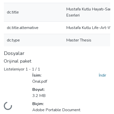
Mustafa Kutlu Hayatı-Sana
dc.title
Eserleri
dc.title.alternative
Mustafa Kutlu Life-Art-Wo
dc.type
Master Thesis
Dosyalar
Orijinal paket
Listeleniyor
1 - 1 / 1
İsim:
İndir
Önal.pdf
Boyut:
3.2 MB
niyor...
Biçim:
Adobe Portable Document