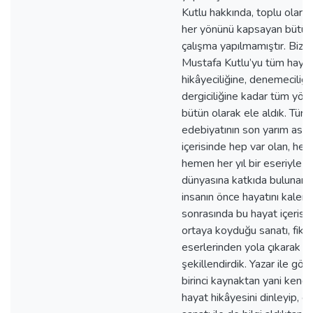
Kutlu hakkında, toplu olara
her yönünü kapsayan bütünc
çalışma yapılmamıştır. Biz 
Mustafa Kutlu’yu tüm haya
hikâyeciliğine, denemeciliğ
dergiciliğine kadar tüm yönle
bütün olarak ele aldık. Türk
edebiyatının son yarım asırd
içerisinde hep var olan, he
hemen her yıl bir eseriyle y
dünyasına katkıda bulunan 
insanın önce hayatını kaleme
sonrasında bu hayat içerisi
ortaya koyduğu sanatı, fikirl
eserlerinden yola çıkarak te
şekillendirdik. Yazar ile gör
birinci kaynaktan yani kend
hayat hikâyesini dinleyip, es