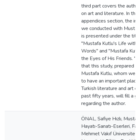
third part covers the autho
on art and literature. In the
appendices section, the in
we conducted with Mustafa
is presented under the titl
"Mustafa Kutlu's Life with
Words" and "Mustafa Kutlu
the Eyes of His Friends. "
that this study, prepared o
Mustafa Kutlu, whom we c
to have an important place 
Turkish literature and art o
past fifty years, will fill a g
regarding the author.
ÖNAL, Safiye Hızlı, Mustaf
Hayatı-Sanatı-Eserleri, Fat
Mehmet Vakıf Üniversitesi