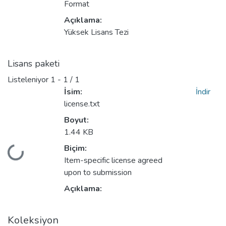
Format
Açıklama:
Yüksek Lisans Tezi
Lisans paketi
Listeleniyor
1 - 1 / 1
İsim:
İndir
license.txt
Boyut:
1.44 KB
niyor...
Biçim:
Item-specific license agreed
upon to submission
Açıklama:
Koleksiyon