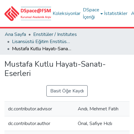
DSpace
Koleksiyonlar
İstatistikler
A
İçeriği
Ana Sayfa
Enstitüler / Institutes
Lisansüstü Eğitim Enstitüsü Tez Koleksiyonu
Mustafa Kutlu Hayatı-Sanatı-Eserleri
Mustafa Kutlu Hayatı-Sanatı-
Eserleri
Basit Öğe Kaydı
dc.contributor.advisor
Andı, Mehmet Fatih
dc.contributor.author
Önal, Safiye Hızlı