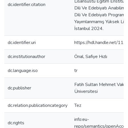
Lisansüstü Eğitim Enstitüs
dc.identifier.citation
Dili Ve Edebiyatı Anabilim 
Dili Ve Edebiyatı Programı,
Yayımlanmamış Yüksek Lisa
İstanbul 2024.
dc.identifier.uri
https://hdl.handle.net/11
dc.institutionauthor
Önal, Safiye Hızlı
dc.language.iso
tr
Fatih Sultan Mehmet Vakıf
dc.publisher
Üniversitesi
dc.relation.publicationcategory
Tez
info:eu-
dc.rights
repo/semantics/openAcce