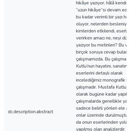
hikâye yazıyor, hâlâ kendisi
“uzun hikâye”si devam ediy
bu kadar verimli bir yazı hay
oluyor, nelerden besleniyor
kimlerden etkilendi, eserler
verirken amacı ne, neyi dü
yazıyor bu metinleri? Bu ve
birçok soruya cevap bulaca
çalışmamızda. Bu çalışma 
Kutlu’nun hayatını, sanatını,
eserlerini detaylı olarak
incelediğimiz monografik bi
çalışmadır. Mustafa Kutlu ile 
olarak bugüne kadar yapıla
çalışmalarda genellikle yaza
sadece belirli yönleri ele al
dc.description.abstract
onlar üzerinde durulmuştur.
da onun eserlerinden yola çı
yapılmış olan analizlerdir. 