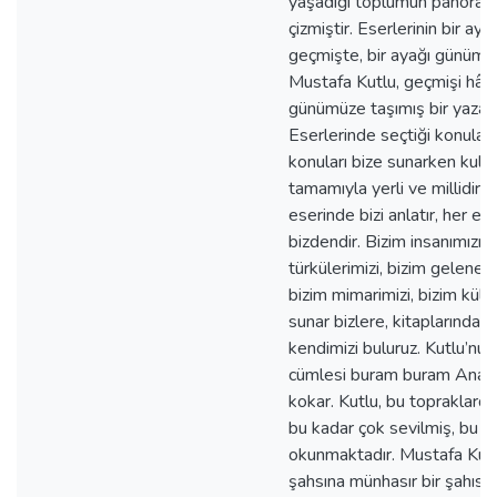
yaşadığı toplumun panoram
çizmiştir. Eserlerinin bir aya
geçmişte, bir ayağı günümü
Mustafa Kutlu, geçmişi hâl d
günümüze taşımış bir yazard
Eserlerinde seçtiği konular;
konuları bize sunarken kullan
tamamıyla yerli ve millidir. 
eserinde bizi anlatır, her ese
bizdendir. Bizim insanımızı, 
türkülerimizi, bizim gelenekl
bizim mimarimizi, bizim kül
sunar bizlere, kitaplarında 
kendimizi buluruz. Kutlu’nun
cümlesi buram buram Anad
kokar. Kutlu, bu topraklard
bu kadar çok sevilmiş, bu k
okunmaktadır. Mustafa Kutl
şahsına münhasır bir şahıstı