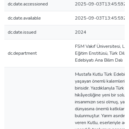
dc.date.accessioned
2025-09-03T13:45:59Z
dc.date.available
2025-09-03T13:45:59Z
dc.date.issued
2024
FSM Vakıf Üniversitesi, Li
dc.department
Eğitim Enstitüsü, Türk Dili 
Edebiyatı Ana Bilim Dalı
Mustafa Kutlu Türk Edebiya
yaşayan önemli kalemlerin
birisidir. Yazdıklarıyla Türk
hikâyeciliğine yeni bir soluk
insanımızın sesi olmuş, yazı
dünyasına önemli katkılard
bulunmuştur. Yarım asırdır e
veren Kutlu, eserleriyle ad