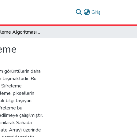
(current)
Giriş
TEA Şifreleme Algoritmasıyla JPEG Görüntü Şifreleme
leme
m görüntülerin daha
m taşımaktadır. Bu
 Sifreleme
eleme, piksellerin
ok bilgi taşııyan
ifreleme bu
ilmeye çalışılmıştır.
anılarak Sahada
ate Array) üzerinde