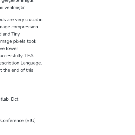
 gerçeklenmiştir.
 verilmiştir.
 are very crucial in
 image compression
 and Tiny
 image pixels took
ave lower
uccessfully. TEA
scription Language.
the end of this
tlab
,
Dct
 Conference (SIU)