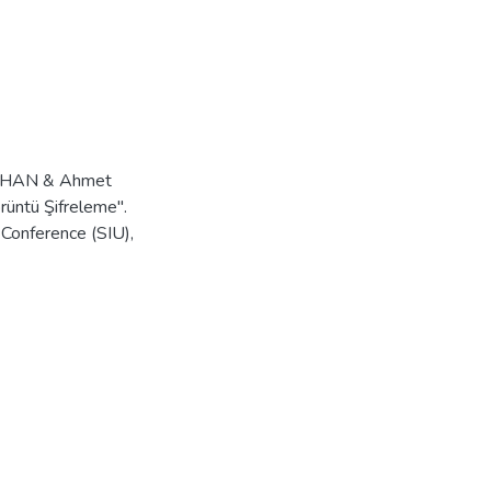
AYHAN & Ahmet
üntü Şifreleme".
Conference (SIU),