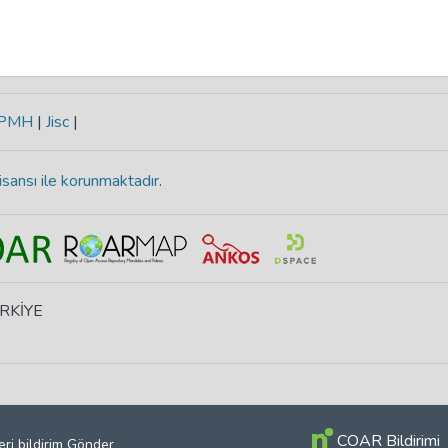
-PMH
|
Jisc
|
isansı ile korunmaktadır
.
ÜRKİYE
COAR Bildirimi
eri bildirim Gönder