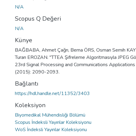
N/A
Scopus Q Değeri
N/A
Künye
BAĞBABA, Ahmet Çağrı, Berna ÖRS, Osman Semih K
Turan EROZAN. "TTEA Şifreleme Algoritmasıyla JPEG Gör
23rd Signal Processing and Communications Applications 
(2015): 2090-2093.
Bağlantı
https://hdl.handle.net/11352/3403
Koleksiyon
Biyomedikal Mühendisliği Bölümü
Scopus İndeksli Yayınlar Koleksiyonu
WoS İndeksli Yayınlar Koleksiyonu