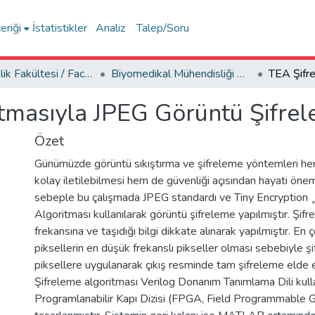
eriği
İstatistikler
Analiz
Talep/Soru
Mühendislik Fakültesi / Faculty of Engineering
Biyomedikal Mühendisliği Bölümü
tmasıyla JPEG Görüntü Şifre
Özet
Günümüzde görüntü sıkıştırma ve şifreleme yöntemleri he
kolay iletilebilmesi hem de güvenliği açısından hayati öne
sebeple bu çalışmada JPEG standardı ve Tiny Encryption ¸
Algoritması kullanılarak görüntü şifreleme yapılmıştır. Şifr
frekansına ve taşıdığı bilgi dikkate alınarak yapılmıştır. En ç
piksellerin en düşük frekanslı pikseller olması sebebiyle ş
piksellere uygulanarak çıkış resminde tam şifreleme elde ed
Şifreleme algoritması Verilog Donanım Tanımlama Dili kull
Programlanabilir Kapı Dizisi (FPGA, Field Programmable G