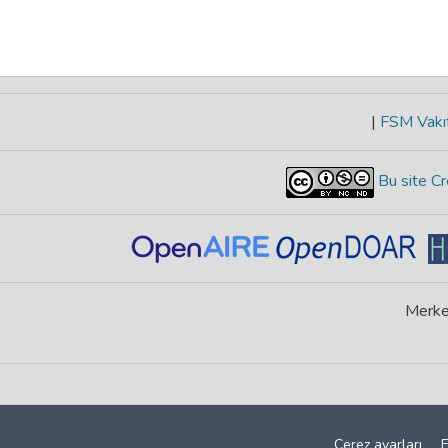
|
FSM Vakıf
Bu site Cr
Merke
Çerez ayarları
E