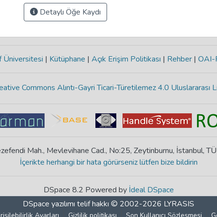
Detaylı Öğe Kaydı
 Üniversitesi
|
Kütüphane
|
Açık Erişim Politikası
|
Rehber
|
OAI
eative Commons Alıntı-Gayri Ticari-Türetilemez 4.0 Uluslararası L
zefendi Mah., Mevlevihane Cad., No:25, Zeytinburnu, İstanbul, T
İçerikte herhangi bir hata görürseniz lütfen bize bildirin
DSpace 8.2 Powered by
İdeal DSpace
DSpace yazılımı
telif hakkı © 2002-2026
LYRASIS
rişilebilirlik Ayarları
Gizlilik politikası
Son Kullanıcı Sözleşmesi
G