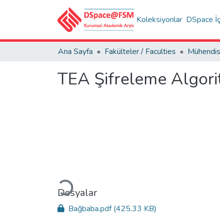
Koleksiyonlar
DSpace İç
Ana Sayfa
Fakülteler / Faculties
TEA Şifreleme Algori
Yükleniyor...
Dosyalar
Bağbaba.pdf
(425.33 KB)