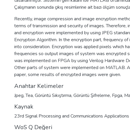
tasarlanmıştır. Sistemin geri kalanı ise MATLAB ortamında
Çalışmanın sonunda çıkış resimlerine ait bazı ölçüm sonuçları
Recently, image compression and image encryption methods
terms of transmission and security of images. Therefore,
and encryption were implemented by using JPEG standard
Encryption Algorithm. In the encryption part, frequency of
into consideration. Encryption was applied pixels which h
frequencies so output images of system was encrypted s
was implemented on FPGA by using Verilog Hardware De
Other parts of system were implemented on MATLAB. At 
paper, some results of encrypted images were given.
Anahtar Kelimeler
Jpeg
,
Tea
,
Görüntü Sıkıştırma
,
Görüntü Şifreleme
,
Fpga
,
Ma
Kaynak
23rd Signal Processing and Communications Applications
WoS Q Değeri