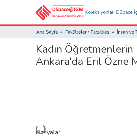
Koleksiyonlar
DSpace İç
Ana Sayfa
Fakülteler / Faculties
Kadın Öğretmenlerin 
Ankara’da Eril Özne M
Yükleniyor...
Dosyalar