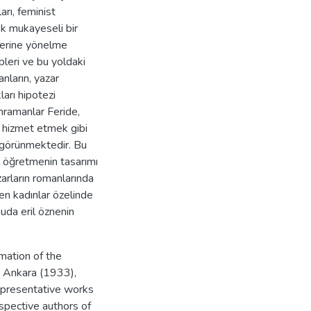
rı, feminist
ek mukayeseli bir
lerine yönelme
leri ve bu yoldaki
nların, yazar
ları hipotezi
hramanlar Feride,
a hizmet etmek gibi
 görünmektedir. Bu
 öğretmenin tasarımı
zarların romanlarında
men kadınlar özelinde
uda eril öznenin
mation of the
d Ankara (1933),
representative works
espective authors of