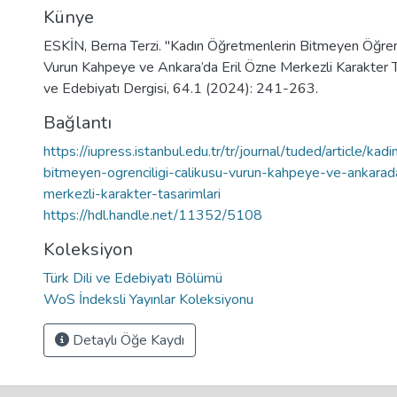
Künye
ESKİN, Berna Terzi. "Kadın Öğretmenlerin Bitmeyen Öğrenci
Vurun Kahpeye ve Ankara’da Eril Özne Merkezli Karakter Tas
ve Edebiyatı Dergisi, 64.1 (2024): 241-263.
Bağlantı
https://iupress.istanbul.edu.tr/tr/journal/tuded/article/kad
bitmeyen-ogrenciligi-calikusu-vurun-kahpeye-ve-ankarad
merkezli-karakter-tasarimlari
https://hdl.handle.net/11352/5108
Koleksiyon
Türk Dili ve Edebiyatı Bölümü
WoS İndeksli Yayınlar Koleksiyonu
Detaylı Öğe Kaydı