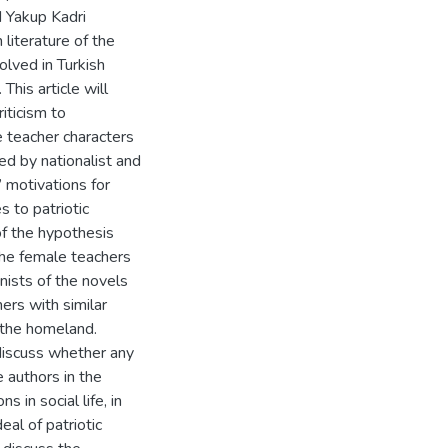
d Yakup Kadri
literature of the
olved in Turkish
 This article will
riticism to
e teacher characters
ed by nationalist and
’ motivations for
s to patriotic
of the hypothesis
the female teachers
nists of the novels
ers with similar
 the homeland.
 discuss whether any
e authors in the
 in social life, in
eal of patriotic