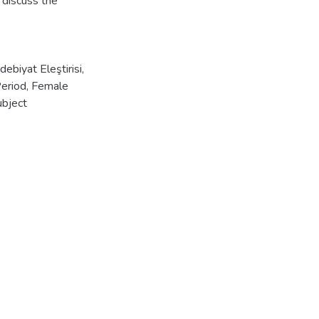
 discuss the
debiyat Eleştirisi
,
Period
,
Female
ubject