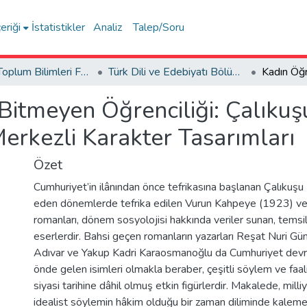
eriği
İstatistikler
Analiz
Talep/Soru
İnsan ve Toplum Bilimleri Fakültesi / Faculty of Humanities and Social Sciences
Türk Dili ve Edebiyatı Bölümü
Bitmeyen Öğrenciliği: Çalıku
erkezli Karakter Tasarımları
Özet
Cumhuriyet’in ilânından önce tefrikasına başlanan Çalıkuşu 
eden dönemlerde tefrika edilen Vurun Kahpeye (1923) v
romanları, dönem sosyolojisi hakkında veriler sunan, tems
eserlerdir. Bahsi geçen romanların yazarları Reşat Nuri Gü
Adıvar ve Yakup Kadri Karaosmanoğlu da Cumhuriyet devri
önde gelen isimleri olmakla beraber, çeşitli söylem ve faal
siyasi tarihine dâhil olmuş etkin figürlerdir. Makalede, mill
idealist söylemin hâkim olduğu bir zaman diliminde kaleme