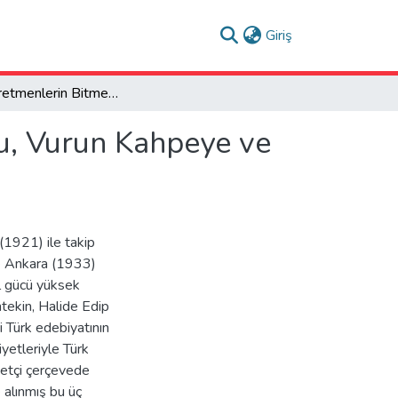
(current)
Giriş
Kadın Öğretmenlerin Bitmeyen Öğrenciliği: Çalıkuşu, Vurun Kahpeye ve Ankara’da Eril Özne Merkezli Karakter Tasarımları
şu, Vurun Kahpeye ve
(1921) ile takip
e Ankara (1933)
il gücü yüksek
ntekin, Halide Edip
 Türk edebiyatının
iyetleriyle Türk
iyetçi çerçevede
 alınmış bu üç