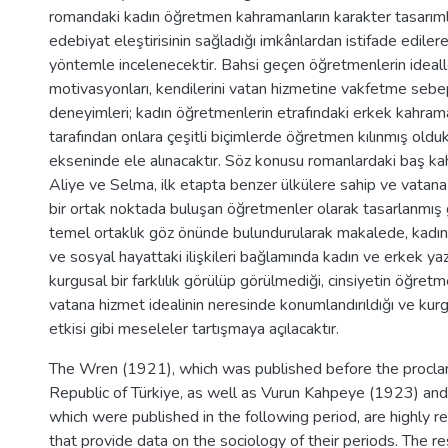
romandaki kadın öğretmen kahramanların karakter tasarımla
edebiyat eleştirisinin sağladığı imkânlardan istifade ediler
yöntemle incelenecektir. Bahsi geçen öğretmenlerin ideal
motivasyonları, kendilerini vatan hizmetine vakfetme sebep
deneyimleri; kadın öğretmenlerin etrafındaki erkek kahrama
tarafından onlara çeşitli biçimlerde öğretmen kılınmış olduk
ekseninde ele alınacaktır. Söz konusu romanlardaki baş ka
Aliye ve Selma, ilk etapta benzer ülkülere sahip ve vatan
bir ortak noktada buluşan öğretmenler olarak tasarlanmış
temel ortaklık göz önünde bulundurularak makalede, kadın
ve sosyal hayattaki ilişkileri bağlamında kadın ve erkek ya
kurgusal bir farklılık görülüp görülmediği, cinsiyetin öğret
vatana hizmet idealinin neresinde konumlandırıldığı ve kurg
etkisi gibi meseleler tartışmaya açılacaktır.
The Wren (1921), which was published before the procla
Republic of Türkiye, as well as Vurun Kahpeye (1923) an
which were published in the following period, are highly 
that provide data on the sociology of their periods. The r