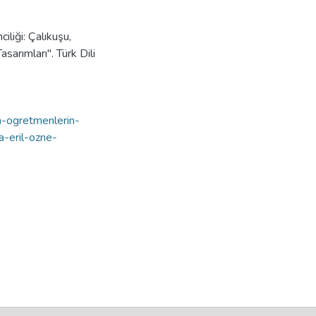
liği: Çalıkuşu,
arımları". Türk Dili
in-ogretmenlerin-
a-eril-ozne-