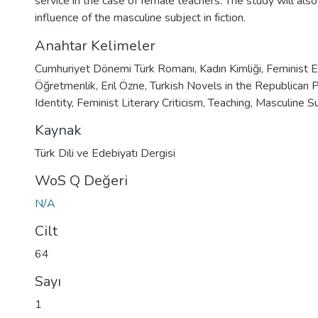
service in the case of female teachers. The study will also
influence of the masculine subject in fiction.
Anahtar Kelimeler
Cumhuriyet Dönemi Türk Romanı
,
Kadın Kimliği
,
Feminist E
Öğretmenlik
,
Eril Özne
,
Turkish Novels in the Republican 
Identity
,
Feminist Literary Criticism
,
Teaching
,
Masculine S
Kaynak
Türk Dili ve Edebiyatı Dergisi
WoS Q Değeri
N/A
Cilt
64
Sayı
1