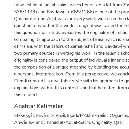
tafsir Irshâd al-‘aql al-salîm, which benefited a lot from Z
538/1144) and Baydawî (ö. 685/1286) is one of the pro
Quranic rhetoric. As it was for every work written in the cl
question of whether the work is original was raised for Ir
this question, our study evaluates the originality of Irshâd 
comparing its approach to the subject of kasr, which is a s
of Ma’ani, with the tafsirs of Zamakhsharî and Baydawî w
two primary sources in writing his work. In the Islamic schol
originality is considered the output of individual’s inner d
the composition of a unique meaning by blending the acqu
a personal interpretation. From this perspective, we con
Efendi created his own tafsir style with his approach to qa
explanations with in this context, and that he differs from 
this respect.
Anahtar Kelimeler
El-Keşşâf
,
Envârü’t-Tenzîl
,
İrşâdü’l-‘Akli’s-Selîm
,
Özgünlük
Anwâr al-Tanzîl
,
Irshâd al-Aql al-Salîm
,
Originality
,
Qasr