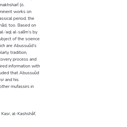
amakhsharî (ö.
minent works on
assical period, the
shâd, too. Based on
al-‘aql al-salîm’s by
ubject of the science
hich are Abussuûd’s
arly tradition,
iscovery process and
ired information with
cluded that Abussuûd
sr and his
other mufassirs in
,
Kasr
,
al-Kashshâf
,