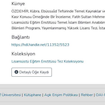
Künye
ÖZDEMİR, Kübra, Ebüssuûd Tefsirinde Temel Kaynaklar v
Kasr Konusu Örneğinde Bir İnceleme, Fatih Sultan Mehmet
Lisansüstü Eğitim Enstitüsü Temel İslam Bilimleri Anabili
Bilimleri Programı, Yayımlanmamış Yüksek Lisans Tezi, İst
Bağlantı
https://hdl.handle.net/11352/5523
Koleksiyon
Lisansüstü Eğitim Enstitüsü Tez Koleksiyonu
Detaylı Öğe Kaydı
 Üniversitesi
|
Kütüphane
|
Açık Erişim Politikası
|
Rehber
|
OAI