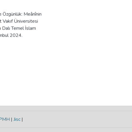
e Özgünlük: Meânînin
 Vakıf Üniversitesi
m Dalı Temel İslam
anbul 2024.
-PMH
|
Jisc
|