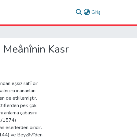
(current)
Giriş
 Meânînin Kasr
dan eşsiz ilahî bir
yalnızca inananları
eri de etkilemiştir.
ktiflerden pek çok
ını anlama çabasını
82/1574)
an eserlerden biridir.
144) ve Beyzâvî’den