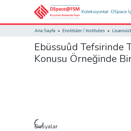
Koleksiyonlar
DSpace İç
Ana Sayfa
Enstitüler / Institutes
Ebüssuûd Tefsirinde 
Konusu Örneğinde Bi
Yükleniyor...
Dosyalar