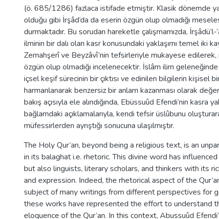
(ö. 685/1286) fazlaca istifade etmiştir. Klasik dönemde y
olduğu gibi İrşâd’da da eserin özgün olup olmadığı meseles
durmaktadır. Bu sorudan hareketle çalışmamızda, İrşâdü’l-‘a
ilminin bir dalı olan kasr konusundaki yaklaşımı temel iki k
Zemahşerî ve Beyzâvî’nin tefsirleriyle mukayese edilerek, 
özgün olup olmadığı incelenecektir. İslâm ilim geleneğinde
içsel keşif sürecinin bir çıktısı ve edinilen bilgilerin kişisel 
harmanlanarak benzersiz bir anlam kazanması olarak değerle
bakış açısıyla ele alındığında, Ebüssuûd Efendi’nin kasra y
bağlamdaki açıklamalarıyla, kendi tefsir üslûbunu oluşturar
müfessirlerden ayrıştığı sonucuna ulaşılmıştır.
The Holy Qur’an, beyond being a religious text, is an unpa
in its balaghat i.e. rhetoric. This divine word has influence
but also linguists, literary scholars, and thinkers with its 
and expression. Indeed, the rhetorical aspect of the Qur’
subject of many writings from different perspectives for 
these works have represented the effort to understand t
eloquence of the Qur’an. In this context, Abussuûd Efend