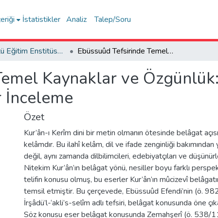
eriği
İstatistikler
Analiz
Talep/Soru
Lisansüstü Eğitim Enstitüsü Tez Koleksiyonu
Ebüssuûd Tefsirinde Temel Kaynaklar ve Özgünlük: Meânînin Kasr Konusu Örneğinde Bir İnceleme
Temel Kaynaklar ve Özgünlük:
r İnceleme
Özet
Kur’ân-ı Kerîm dini bir metin olmanın ötesinde belâgat açısın
kelâmdır. Bu ilahî kelâm, dil ve ifade zenginliği bakımından 
değil, aynı zamanda dilbilimcileri, edebiyatçıları ve düşünürl
Nitekim Kur’ân’ın belâgat yönü, nesiller boyu farklı perspe
telifin konusu olmuş, bu eserler Kur’ân’ın mûcizevî belâgat
temsil etmiştir. Bu çerçevede, Ebüssuûd Efendi’nin (ö. 9
İrşâdü’l-‘akli’s-selîm adlı tefsiri, belâgat konusunda öne çık
Söz konusu eser belâgat konusunda Zemahşerî (ö. 538/1