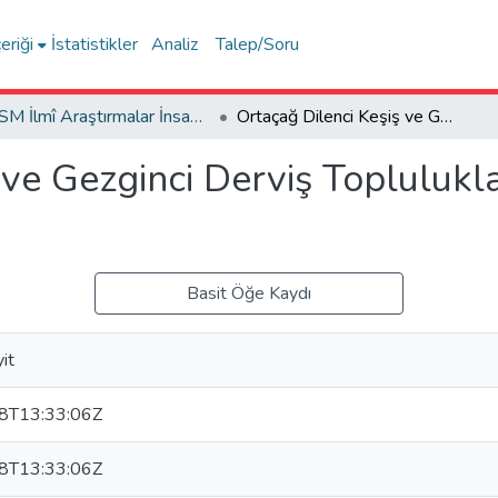
eriği
İstatistikler
Analiz
Talep/Soru
FSM İlmî Araştırmalar İnsan ve Toplum Bilimleri Dergisi
Ortaçağ Dilenci Keşiş ve Gezginci Derviş Topluluklarının Karşılaştırmalı Bir İncelemesi
ve Gezginci Derviş Toplulukla
Basit Öğe Kaydı
it
8T13:33:06Z
8T13:33:06Z