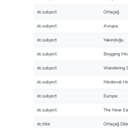
dc.subject
Ortaçağ
dc.subject
Avrupa
dc.subject
Yakındoğu
dc.subject
Begging Mo
dc.subject
Wandering 
dc.subject
Medieval Hi
dc.subject
Europe
dc.subject
The Near Ea
dc.title
Ortaçağ Dile