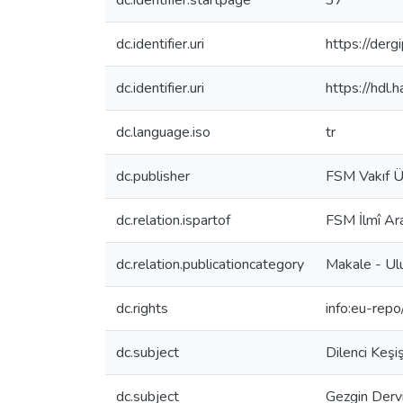
dc.identifier.startpage
37
dc.identifier.uri
https://der
dc.identifier.uri
https://hdl
dc.language.iso
tr
dc.publisher
FSM Vakıf Ün
dc.relation.ispartof
FSM İlmî Ara
dc.relation.publicationcategory
Makale - Ul
dc.rights
info:eu-rep
dc.subject
Dilenci Keşi
dc.subject
Gezgin Dervi