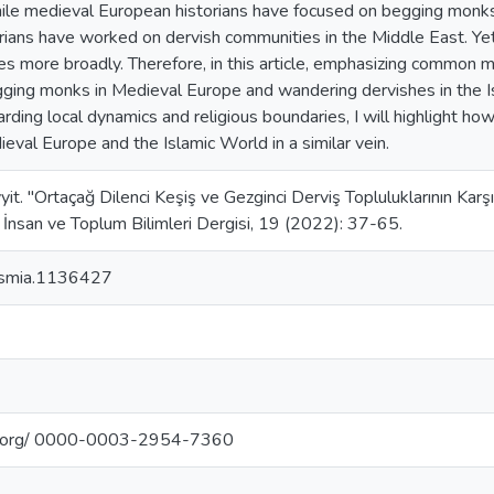
ile medieval European historians have focused on begging monks 
orians have worked on dervish communities in the Middle East. Yet
s more broadly. Therefore, in this article, emphasizing common mo
ging monks in Medieval Europe and wandering dervishes in the I
arding local dynamics and religious boundaries, I will highlight ho
ieval Europe and the Islamic World in a similar vein.
it. "Ortaçağ Dilenci Keşiş ve Gezginci Derviş Topluluklarının Karşı
 İnsan ve Toplum Bilimleri Dergisi, 19 (2022): 37-65.
smia.1136427
cid.org/ 0000-0003-2954-7360