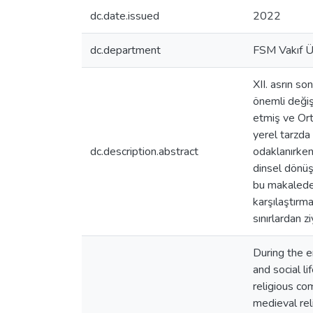
dc.date.issued
2022
dc.department
FSM Vakıf Ün
XII. asrın so
önemli değiş
etmiş ve Ort
yerel tarzda 
dc.description.abstract
odaklanırken
dinsel dönüş
bu makalede 
karşılaştırma
sınırlardan z
During the e
and social li
religious c
medieval rel