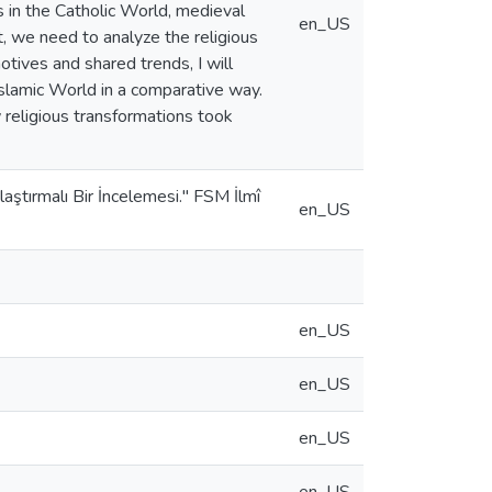
in the Catholic World, medieval
en_US
, we need to analyze the religious
tives and shared trends, I will
slamic World in a comparative way.
w religious transformations took
laştırmalı Bir İncelemesi." FSM İlmî
en_US
en_US
en_US
en_US