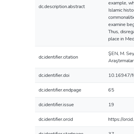
example, wh
dc.description.abstract
Islamic hist
commonalitie
examine beg
Thus, disreg
place in Med
ŞEN, M. Seyy
dc.identifier.citation
Araştırmalar
dc.identifier.doi
10.16947/f
dc.identifier.endpage
65
dc.identifier.issue
19
dc.identifier.orcid
https://or