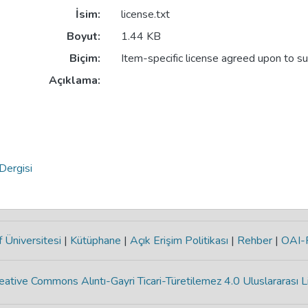
İsim:
license.txt
Boyut:
1.44 KB
Biçim:
Item-specific license agreed upon to s
Açıklama:
Dergisi
 Üniversitesi
|
Kütüphane
|
Açık Erişim Politikası
|
Rehber
|
OAI
eative Commons Alıntı-Gayri Ticari-Türetilemez 4.0 Uluslararası L