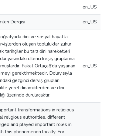
en_US
mleri Dergisi
en_US
n coğrafyada dini ve sosyal hayatta
rvişlerden oluşan topluluklar zuhur
tarihçiler bu tarz dini hareketleri
 dünyasındaki dilenci keşiş gruplarına
durmuşlardır. Fakat Ortaçağ’da yaşanan
en_US
lemeyi gerektirmektedir. Dolayısıyla
daki gezginci derviş grupları
likle yerel dinamiklerden ve dini
ığı üzerinde durulacaktır.
portant transformations in religious
l religious authorities, different
ged and played important roles in
ith this phenomenon locally. For