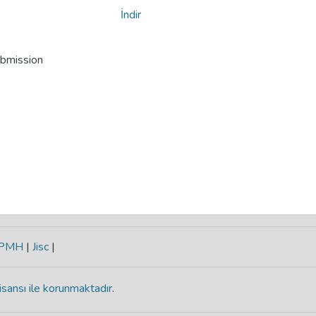
İndir
ubmission
-PMH
|
Jisc
|
isansı ile korunmaktadır
.