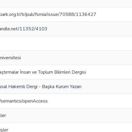
gipark.org.tr/tr/pub/fsmia/issue/70588/1136427
.handle.net/11352/4103
iversitesi
ştırmalar İnsan ve Toplum Bilimleri Dergisi
usal Hakemli Dergi - Başka Kurum Yazarı
o/semantics/openAccess
şler
şler