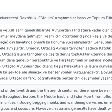
iversitesi, Rektörlük, FSM İlmî Araştırmalar İnsan ve Toplum Bili
nu ve XIII. asrın geneli itibariyle Avrupa’dan Hindistan’a kadar ola
imler meydana gelmiştir. Resmi dini otoriteler dışında keşiş ve de
açağ dini hayatında önemli bir konuma yükselmişlerdir. Genel olarak 
ele almışlardır. Örneğin, Ortaçağ Avrupa tarihçileri sadece Katolik
, Ortaçağ İslam tarihçileri de çeşitli derviş toplulukları üzerinde 
üm daha genel bir perspektifle ve karşılaştırmalı bir şekilde ince
Ortaçağ Avrupası’ndaki dilenci keşiş hareketleri ile İslam dünyasın
lı bir şekilde ele alınacak ve benzer yönleri vurgulanacaktır. Böyle
iyade Ortaçağ’da farklı coğrafyalarda benzer dini gelişmeler yaşand
nd of the twelfth and the thirteenth centuries, there have been im
fe throughout Europe, the Middle East, and India. Apart from officia
ommunities including begging monks and wandering dervishes emer
igious and social life. However, historians generally have dealt w