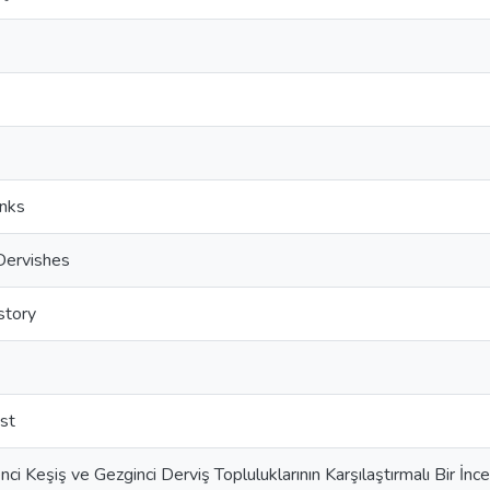
nks
Dervishes
story
st
nci Keşiş ve Gezginci Derviş Topluluklarının Karşılaştırmalı Bir İnc