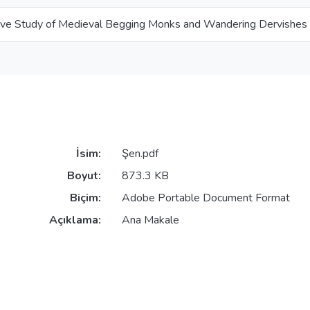
ve Study of Medieval Begging Monks and Wandering Dervishes
İsim:
Şen.pdf
Boyut:
873.3 KB
Biçim:
Adobe Portable Document Format
Açıklama:
Ana Makale