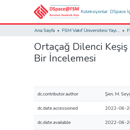
Koleksiyonlar
DSpace İç
Ana Sayfa
FSM Vakıf Üniversitesi Yayınları / Publications of FSM Vakif University
Ortaçağ Dilenci Keşiş 
Bir İncelemesi
dc.contributor.author
Şen, M. Seyy
dc.date.accessioned
2022-06-2
dc.date.available
2022-06-2