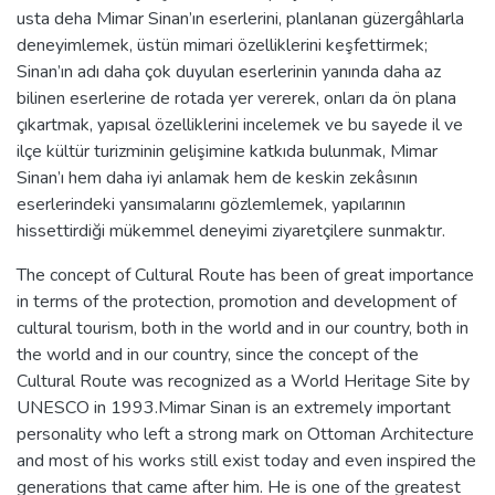
usta deha Mimar Sinan’ın eserlerini, planlanan güzergâhlarla
deneyimlemek, üstün mimari özelliklerini keşfettirmek;
Sinan’ın adı daha çok duyulan eserlerinin yanında daha az
bilinen eserlerine de rotada yer vererek, onları da ön plana
çıkartmak, yapısal özelliklerini incelemek ve bu sayede il ve
ilçe kültür turizminin gelişimine katkıda bulunmak, Mimar
Sinan’ı hem daha iyi anlamak hem de keskin zekâsının
eserlerindeki yansımalarını gözlemlemek, yapılarının
hissettirdiği mükemmel deneyimi ziyaretçilere sunmaktır.
The concept of Cultural Route has been of great importance
in terms of the protection, promotion and development of
cultural tourism, both in the world and in our country, both in
the world and in our country, since the concept of the
Cultural Route was recognized as a World Heritage Site by
UNESCO in 1993.Mimar Sinan is an extremely important
personality who left a strong mark on Ottoman Architecture
and most of his works still exist today and even inspired the
generations that came after him. He is one of the greatest