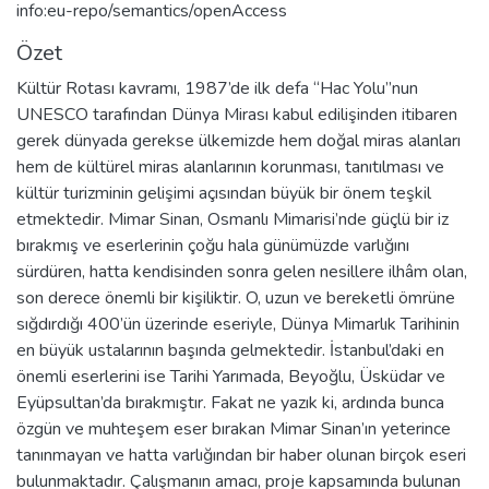
info:eu-repo/semantics/openAccess
Özet
Kültür Rotası kavramı, 1987’de ilk defa “Hac Yolu”nun
UNESCO tarafından Dünya Mirası kabul edilişinden itibaren
gerek dünyada gerekse ülkemizde hem doğal miras alanları
hem de kültürel miras alanlarının korunması, tanıtılması ve
kültür turizminin gelişimi açısından büyük bir önem teşkil
etmektedir. Mimar Sinan, Osmanlı Mimarisi’nde güçlü bir iz
bırakmış ve eserlerinin çoğu hala günümüzde varlığını
sürdüren, hatta kendisinden sonra gelen nesillere ilhâm olan,
son derece önemli bir kişiliktir. O, uzun ve bereketli ömrüne
sığdırdığı 400’ün üzerinde eseriyle, Dünya Mimarlık Tarihinin
en büyük ustalarının başında gelmektedir. İstanbul’daki en
önemli eserlerini ise Tarihi Yarımada, Beyoğlu, Üsküdar ve
Eyüpsultan’da bırakmıştır. Fakat ne yazık ki, ardında bunca
özgün ve muhteşem eser bırakan Mimar Sinan’ın yeterince
tanınmayan ve hatta varlığından bir haber olunan birçok eseri
bulunmaktadır. Çalışmanın amacı, proje kapsamında bulunan