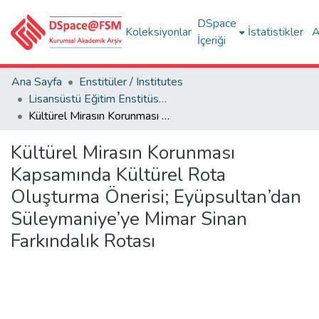
DSpace
Koleksiyonlar
İstatistikler
A
İçeriği
Ana Sayfa
Enstitüler / Institutes
Lisansüstü Eğitim Enstitüsü Tez Koleksiyonu
Kültürel Mirasın Korunması Kapsamında Kültürel Rota Oluşturma Önerisi; Eyüpsultan’dan Süleymaniye’ye Mimar Sinan Farkındalık Rotası
Kültürel Mirasın Korunması
Kapsamında Kültürel Rota
Oluşturma Önerisi; Eyüpsultan’dan
Süleymaniye’ye Mimar Sinan
Farkındalık Rotası