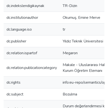
dc.indekslendigikaynak
TR-Dizin
dc.institutionauthor
Okumuş, Emine Merve
dc.language.iso
tr
dc.publisher
Yıldız Teknik Üniversitesi
dc.relation.ispartof
Megaron
Makale - Uluslararası Hake
dc.relation.publicationcategory
Kurum Öğretim Elemanı
dc.rights
info:eu-repo/semantics/op
dc.subject
Bozulma
Durum değerlendirmesi kar