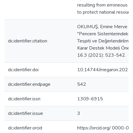
resulting from erroneous in
to protect national resourc
OKUMUŞ, Emine Merve &
"Pencere Sistemlerindeki B
dc.identifier.citation
Tespiti ve Değerlendirilmes
Karar Destek Modeli Öneri
16.3 (2021): 523-542.
dc.identifier.doi
10.14744/megaron.2021
dc.identifier.endpage
542
dc.identifier.issn
1309-6915
dc.identifier.issue
3
dc.identifier.orcid
https://orcid.org/ 0000