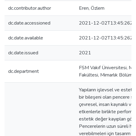
dc.contributor.author
Eren, Özlem
dc.date.accessioned
2021-12-02T13:45:26Z
dc.date.available
2021-12-02T13:45:26Z
dc.date.issued
2021
FSM Vakıf Üniversitesi, Mi
dc.department
Fakültesi, Mimarlık Bölümü
Yapıların işlevsel ve esteti
bir bileşeni olan pencere s
çevresel, insan kaynaklı ve
etkenlerle birlikte perform
estetik değer kayıpları gör
Pencerelerin uzun süreli hi
verebilmeleri için tasarım 