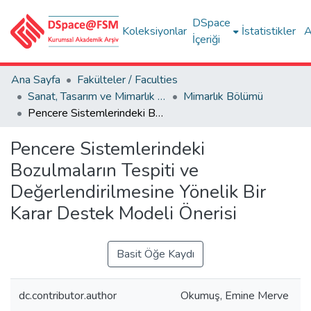
DSpace
Koleksiyonlar
İstatistikler
A
İçeriği
Ana Sayfa
Fakülteler / Faculties
Sanat, Tasarım ve Mimarlık Fakültesi / Faculty of Arts, Design and Architecture
Mimarlık Bölümü
Pencere Sistemlerindeki Bozulmaların Tespiti ve Değerlendirilmesine Yönelik Bir Karar Destek Modeli Önerisi
Pencere Sistemlerindeki
Bozulmaların Tespiti ve
Değerlendirilmesine Yönelik Bir
Karar Destek Modeli Önerisi
Basit Öğe Kaydı
dc.contributor.author
Okumuş, Emine Merve