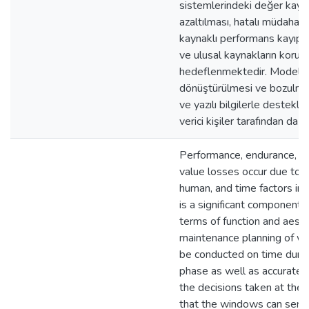
sistemlerindeki değer kayıp
azaltılması, hatalı müdahal
kaynaklı performans kayıpla
ve ulusal kaynakların korun
hedeflenmektedir. Modelin i
dönüştürülmesi ve bozulmala
ve yazılı bilgilerle destekl
verici kişiler tarafından da kul
Performance, endurance, an
value losses occur due to 
human, and time factors in
is a significant component o
terms of function and aesth
maintenance planning of w
be conducted on time duri
phase as well as accuratel
the decisions taken at the
that the windows can serve 