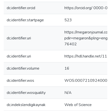
dc.identifier.orcid
https://orcid.org/ 0000
dc.identifier.startpage
523
https://megaronjournal.com
dc.identifier.uri
pdir=megaron&plng=en
76402
dc.identifier.uri
https://hdl.handle.net/11
dc.identifier.volume
16
dc.identifier.wos
WOS:00072109240000
dc.identifier.wosquality
N/A
dc.indekslendigikaynak
Web of Science