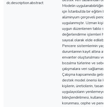
destek veri tabanından olu
dc.description.abstract
Modelin uygulanabilirliğinin
için İstanbul’da bir eğitim bi
alüminyum çerçeveli pence
uygulanmıştır. Uzman kişiler
uygun düzenlenen tablo si
değerlendirme işlemleri hızl
sayısal olarak elde edilebil
Pencere sistemlerinin yaşa
durumlarının kayıt altına alı
envanter oluşturulması ve k
bozulma türlerine ve sebep
çalışmalara veri sağlaması 
Çalışma kapsamında geliştir
destek model önerisi ile kar
kişilerin, üreticilerin, tasarım
uygulayıcıların yenilemeye 
bilinçlendirilmesi, kullanıcı
korunması, cephe ve pence