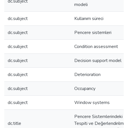
dc.subject
modeli
dc.subject
Kullanım süreci
dc.subject
Pencere sistemleri
dc.subject
Condition assessment
dc.subject
Decision support model
dc.subject
Deterioration
dc.subject
Occupancy
dc.subject
Window systems
Pencere Sistemlerindeki B
dc.title
Tespiti ve Değerlendirilmes