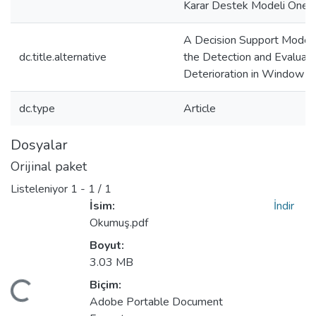
Karar Destek Modeli Öneri
A Decision Support Model 
dc.title.alternative
the Detection and Evaluati
Deterioration in Window 
dc.type
Article
Dosyalar
Orijinal paket
Listeleniyor
1 - 1 / 1
İsim:
İndir
Okumuş.pdf
Boyut:
Yükleniyor...
3.03 MB
Biçim:
Adobe Portable Document