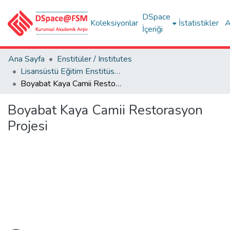
DSpace
Koleksiyonlar
İstatistikler
A
İçeriği
Ana Sayfa
Enstitüler / Institutes
Lisansüstü Eğitim Enstitüsü Tez Koleksiyonu
Boyabat Kaya Camii Restorasyon Projesi
Boyabat Kaya Camii Restorasyon
Projesi