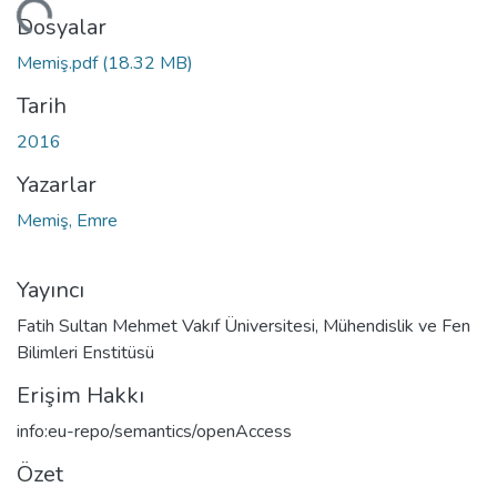
niyor...
Dosyalar
Memiş.pdf
(18.32 MB)
Tarih
2016
Yazarlar
Memiş, Emre
Yayıncı
Fatih Sultan Mehmet Vakıf Üniversitesi, Mühendislik ve Fen
Bilimleri Enstitüsü
Erişim Hakkı
info:eu-repo/semantics/openAccess
Özet