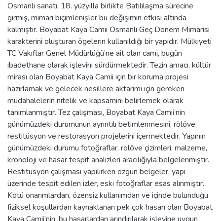
Osmanlı sanatı, 18. yüzyılla birlikte Batılılaşma sürecine
girmiş, mimari biçimlenişler bu değişimin etkisi altında
kalmıştır. Boyabat Kaya Camii Osmanlı Geç Dönem Mimarisi
karakterini oluşturan ögelerin kullanıldığı bir yapıdır. Mülkiyeti
TC Vakıflar Genel Müdürlüğü’ne ait olan cami, bugün
ibadethane olarak işlevini sürdürmektedir. Tezin amacı, kültür
mirası olan Boyabat Kaya Camii için bir koruma projesi
hazırlamak ve gelecek nesillere aktarımı için gereken
müdahalelerin nitelik ve kapsamını belirlemek olarak
tanımlanmıştır. Tez çalışması, Boyabat Kaya Camii’nin
günümüzdeki durumunun ayrıntılı betimlenmesini, rölöve,
restitüsyon ve restorasyon projelerini içermektedir. Yapının
günümüzdeki durumu fotoğraflar, rölöve çizimleri, malzeme,
kronoloji ve hasar tespit analizleri aracılığıyla belgelenmiştir.
Restitüsyon çalışması yapılırken özgün belgeler, yapı
üzerinde tespit edilen izler, eski fotoğraflar esas alınmıştır.
Kötü onarımlardan, özensiz kullanımdan ve içinde bulunduğu
fiziksel koşullardan kaynaklanan pek çok hasarı olan Boyabat
Kaya Camii’nin, bu hasarlardan arındırılarak işlevine uygun