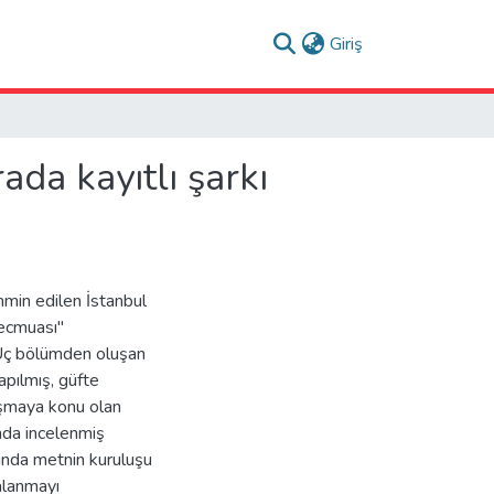
(current)
Giriş
da kayıtlı şarkı
ahmin edilen İstanbul
Mecmuası"
 Üç bölümden oluşan
apılmış, güfte
lışmaya konu olan
nda incelenmiş
ında metnin kuruluşu
alanmayı