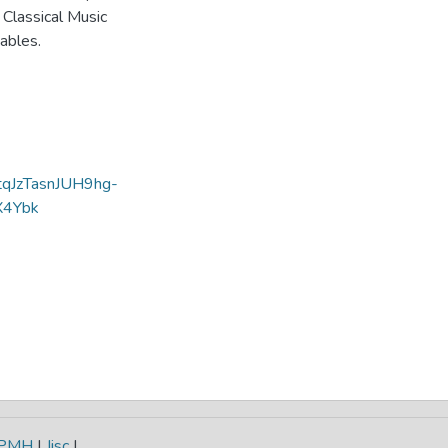
 Classical Music
ables.
ftqJzTasnJUH9hg-
X4Ybk
-PMH
|
Jisc
|