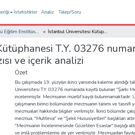
eriği
İstatistikler
Analiz
Talep/Soru
Lisansüstü Eğitim Enstitüsü Tez Koleksiyonu
İstanbul Üniversitesi Kütüphanesi T.Y. 03276 numarada kayıtlı şarkı mecmuâsının çeviriyazısı ve içerik analizi
 Kütüphanesi T.Y. 03276 numara
sı ve içerik analizi
Özet
Bu çalışmada 19. yüzyılın ikinci yarısında kaleme alındığı t
Üniversitesi T.Y. 03276 numarada kayıtlı bulunan "Şarkı 
incelenmiştir. Mecmuanın müellif kaydı bulunmamaktadır.
çalışmanın birinci bölümünde mecmuanın tanımı ve tasnifi y
mecmuaları hakkında bilgiler verilmiştir. İkinci bölümde ça
mecmua, "Muhteva" ve "Şekil Hususiyetleri" başlıkları altı
"Mecmuanın İncelenmesinde Gözetilen Esaslar" başlığı alt
ve imlâ problemlerine de yer verilmiştir. Mecmuadan fayd