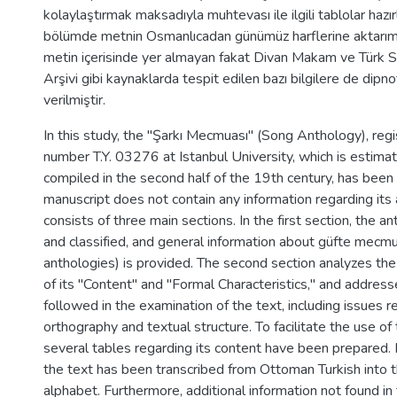
kolaylaştırmak maksadıyla muhtevası ile ilgili tablolar hazı
bölümde metnin Osmanlıcadan günümüz harflerine aktarımı v
metin içerisinde yer almayan fakat Divan Makam ve Türk 
Arşivi gibi kaynaklarda tespit edilen bazı bilgilere de dipn
verilmiştir.
In this study, the "Şarkı Mecmuası" (Song Anthology), reg
number T.Y. 03276 at Istanbul University, which is estim
compiled in the second half of the 19th century, has bee
manuscript does not contain any information regarding its
consists of three main sections. In the first section, the a
and classified, and general information about güfte mecmua
anthologies) is provided. The second section analyzes the
of its "Content" and "Formal Characteristics," and address
followed in the examination of the text, including issues r
orthography and textual structure. To facilitate the use of
several tables regarding its content have been prepared. In
the text has been transcribed from Ottoman Turkish into 
alphabet. Furthermore, additional information not found in