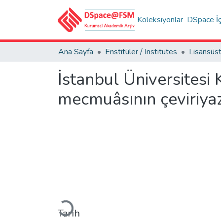
Koleksiyonlar
DSpace İç
Ana Sayfa
Enstitüler / Institutes
İstanbul Üniversitesi
mecmuâsının çeviriyazı
Yükleniyor...
Tarih