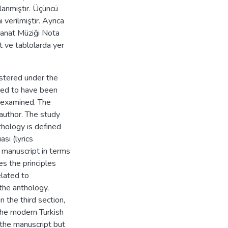
rlanmıştır. Üçüncü
erilmiştir. Ayrıca
Sanat Müziği Nota
ot ve tablolarda yer
istered under the
ated to have been
n examined. The
 author. The study
nthology is defined
sı (lyrics
 manuscript in terms
es the principles
elated to
 the anthology,
 the third section,
the modern Turkish
 the manuscript but