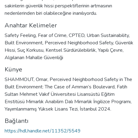
sakinlerin güvenlik hissi perspektiflerinin artmasının
nedenlerinden biri olabileceğine inanılıyordu.
Anahtar Kelimeler
Safety Feeling
,
Fear of Crime
,
CPTED
,
Urban Sustainability
,
Built Environment
,
Perceived Neighborhood Safety
,
Güvenlik
Hissi
,
Suç Korkusu
,
Kentsel Sürdürülebilirlik
,
Yapılı Çevre
,
Algılanan Mahalle Güvenliği
Künye
SHAMMOUT, Omar, Perceived Neighborhood Safety in The
Built Environment: The Case of Amman’s Boulevard, Fatih
Sultan Mehmet Vakıf Üniversitesi Lisansüstü Eğitim
Enstitüsü Mimarlık Anabilim Dalı Mimarlık İngilizce Programı,
Yayımlanmamış Yüksek Lisans Tezi, İstanbul 2024.
Bağlantı
https://hdl.handle.net/11352/5549