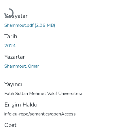
Yükleniyor...
Dosyalar
Shammout.pdf
(2.96 MB)
Tarih
2024
Yazarlar
Shammout, Omar
Yayıncı
Fatih Sultan Mehmet Vakıf Üniversitesi
Erişim Hakkı
info:eu-repo/semantics/openAccess
Özet