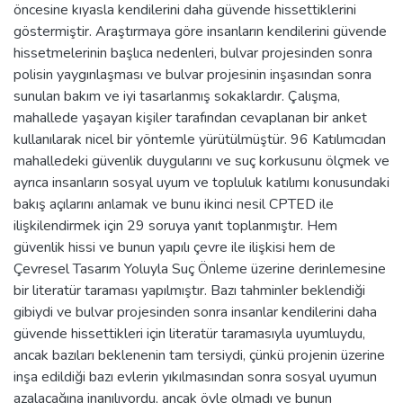
öncesine kıyasla kendilerini daha güvende hissettiklerini
göstermiştir. Araştırmaya göre insanların kendilerini güvende
hissetmelerinin başlıca nedenleri, bulvar projesinden sonra
polisin yaygınlaşması ve bulvar projesinin inşasından sonra
sunulan bakım ve iyi tasarlanmış sokaklardır. Çalışma,
mahallede yaşayan kişiler tarafından cevaplanan bir anket
kullanılarak nicel bir yöntemle yürütülmüştür. 96 Katılımcıdan
mahalledeki güvenlik duygularını ve suç korkusunu ölçmek ve
ayrıca insanların sosyal uyum ve topluluk katılımı konusundaki
bakış açılarını anlamak ve bunu ikinci nesil CPTED ile
ilişkilendirmek için 29 soruya yanıt toplanmıştır. Hem
güvenlik hissi ve bunun yapılı çevre ile ilişkisi hem de
Çevresel Tasarım Yoluyla Suç Önleme üzerine derinlemesine
bir literatür taraması yapılmıştır. Bazı tahminler beklendiği
gibiydi ve bulvar projesinden sonra insanlar kendilerini daha
güvende hissettikleri için literatür taramasıyla uyumluydu,
ancak bazıları beklenenin tam tersiydi, çünkü projenin üzerine
inşa edildiği bazı evlerin yıkılmasından sonra sosyal uyumun
azalacağına inanılıyordu, ancak öyle olmadı ve bunun