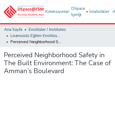
DSpace
Koleksiyonlar
İstatistikler
A
İçeriği
Ana Sayfa
Enstitüler / Institutes
Lisansüstü Eğitim Enstitüsü Tez Koleksiyonu
Perceived Neighborhood Safety in The Built Environment: The Case of Amman’s Boulevard
Perceived Neighborhood Safety in
The Built Environment: The Case of
Amman’s Boulevard