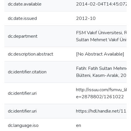
dc.date.available
2014-02-04T14:45:07Z
dc.date.issued
2012-10
FSM Vakıf Üniversitesi, Rekt
dc.department
Sultan Mehmet Vakıf Üniver
dc.description.abstract
[No Abstract Available]
Fatih: Fatih Sultan Mehmet 
dc.identifier.citation
Bülteni, Kasım-Aralık, 2012
http://issuu.com/fsmvu_lib
dc.identifier.uri
e=2878802/1261022
dc.identifier.uri
https://hdl.handle.net/11
dc.language.iso
en