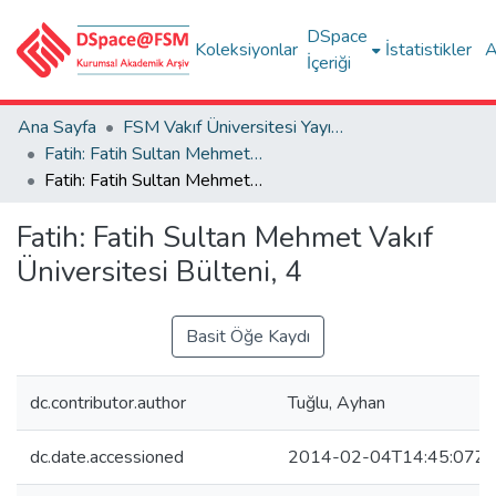
DSpace
Koleksiyonlar
İstatistikler
A
İçeriği
Ana Sayfa
FSM Vakıf Üniversitesi Yayınları / Publications of FSM Vakif University
Fatih: Fatih Sultan Mehmet Vakıf Üniversitesi Bülteni
Fatih: Fatih Sultan Mehmet Vakıf Üniversitesi Bülteni, 4
Fatih: Fatih Sultan Mehmet Vakıf
Üniversitesi Bülteni, 4
Basit Öğe Kaydı
dc.contributor.author
Tuğlu, Ayhan
dc.date.accessioned
2014-02-04T14:45:07Z