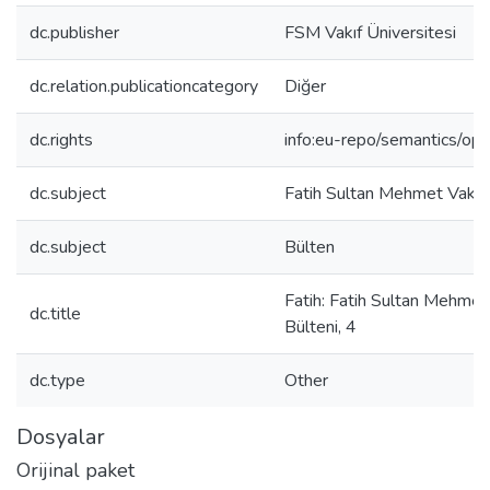
dc.publisher
FSM Vakıf Üniversitesi
dc.relation.publicationcategory
Diğer
dc.rights
info:eu-repo/semantics/op
dc.subject
Fatih Sultan Mehmet Vakıf 
dc.subject
Bülten
Fatih: Fatih Sultan Mehmet 
dc.title
Bülteni, 4
dc.type
Other
Dosyalar
Orijinal paket