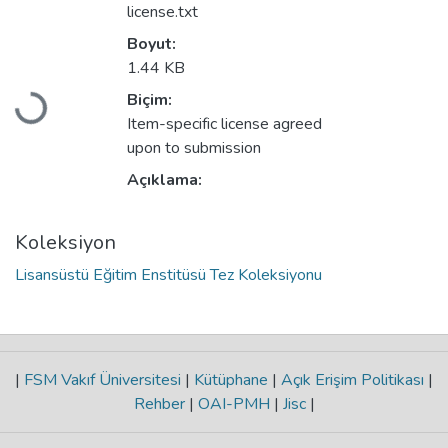
license.txt
Boyut:
1.44 KB
Biçim:
Yükleniyor...
Item-specific license agreed
upon to submission
Açıklama:
Koleksiyon
Lisansüstü Eğitim Enstitüsü Tez Koleksiyonu
|
FSM Vakıf Üniversitesi
|
Kütüphane
|
Açık Erişim Politikası
|
Rehber
|
OAI-PMH
|
Jisc
|