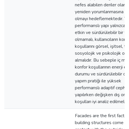
nefes alabilen deriler olara
yeniden yorumlanmasına ya
olmayı hedeflemektedir. Y
performanslı yapı yalnızca e
etkin ve sürdürülebilir bir ya
olmamalı, kullanıcıların konf
koşullarını görsel, işitsel, ti
sosyolojik ve psikolojik ola
almalıdır. Bu sebeple iç me
konfor koşullarının enerji e
durumu ve sürdürülebilir c
yapım pratiği ile yüksek
performanslı adaptif cephe 
yapılırken değişken dış ort
koşulları iyi analiz edilmelidi
Facades are the first factor
building structures come in