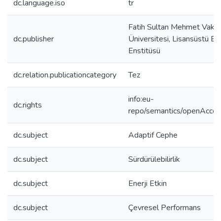
dc.language.iso
tr
Fatih Sultan Mehmet Vakıf
dc.publisher
Üniversitesi, Lisansüstü Eğ
Enstitüsü
dc.relation.publicationcategory
Tez
info:eu-
dc.rights
repo/semantics/openAcce
dc.subject
Adaptif Cephe
dc.subject
Sürdürülebilirlik
dc.subject
Enerji Etkin
dc.subject
Çevresel Performans