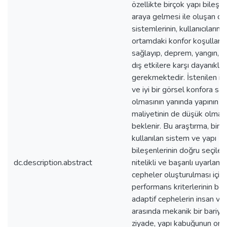
özellikte birçok yapı bileşen
araya gelmesi ile oluşan c
sistemlerinin, kullanıcıların i
ortamdaki konfor koşulların
sağlayıp, deprem, yangın, rü
dış etkilere karşı dayanıklı 
gerekmektedir. İstenilen işl
ve iyi bir görsel konfora sah
olmasının yanında yapının
maliyetinin de düşük olmas
beklenir. Bu araştırma, bina
kullanılan sistem ve yapı
bileşenlerinin doğru seçiler
dc.description.abstract
nitelikli ve başarılı uyarlanab
cepheler oluşturulması için
performans kriterlerinin beli
adaptif cephelerin insan ve
arasında mekanik bir bariy
ziyade, yapı kabuğunun orga