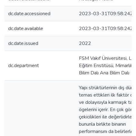
dc.date.accessioned
2023-03-31T09:58:24Z
dc.date.available
2023-03-31T09:58:24Z
dc.date.issued
2022
FSM Vakıf Üniversitesi, Li
dc.department
Eğitim Enstitüsü, Mimarlık
Bilim Dalı Ana Bilim Dalı
Yapı strüktürlerinin dış düny
temas ettikleri ilk faktör ce
ve dolayısıyla karmaşık tas
ögelerini içerir. En çok görs
çekicilikleri ile değerlidirler
bununla birlikte binanın
performansını da belirlerler.