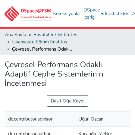
DSpace
Koleksiyonlar
İstatistikler
A
İçeriği
Ana Sayfa
Enstitüler / Institutes
Lisansüstü Eğitim Enstitüsü Tez Koleksiyonu
Çevresel Performans Odaklı Adaptif Cephe Sistemlerinin İncelenmesi
Çevresel Performans Odaklı
Adaptif Cephe Sistemlerinin
İncelenmesi
Basit Öğe Kaydı
dc.contributor.advisor
Uğur, Özcan
dc.contributor.author
Kocaağa, Melike