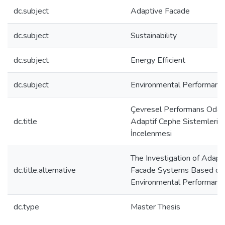
dc.subject
Adaptive Facade
dc.subject
Sustainability
dc.subject
Energy Efficient
dc.subject
Environmental Performanc
Çevresel Performans Odakl
dc.title
Adaptif Cephe Sistemlerini
İncelenmesi
The Investigation of Adapt
dc.title.alternative
Facade Systems Based on
Environmental Performanc
dc.type
Master Thesis