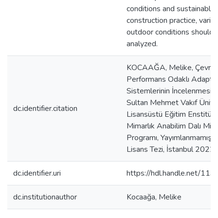
conditions and sustainable
construction practice, varia
outdoor conditions should 
analyzed.
KOCAAĞA, Melike, Çevres
Performans Odaklı Adaptif
Sistemlerinin İncelenmesi, 
Sultan Mehmet Vakıf Üniver
dc.identifier.citation
Lisansüstü Eğitim Enstitüs
Mimarlık Anabilim Dalı Mima
Programı, Yayımlanmamış 
Lisans Tezi, İstanbul 2022.
dc.identifier.uri
https://hdl.handle.net/11
dc.institutionauthor
Kocaağa, Melike