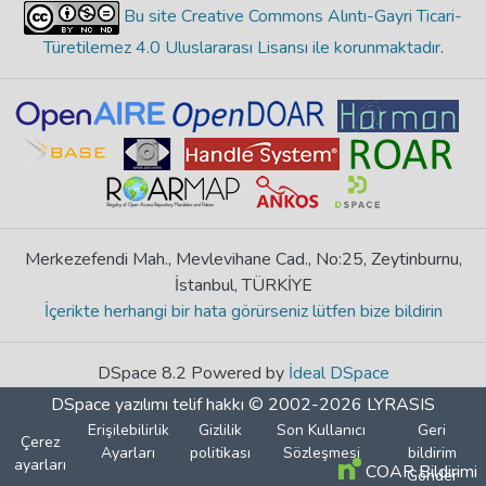
Bu site Creative Commons Alıntı-Gayri Ticari-
Türetilemez 4.0 Uluslararası Lisansı ile korunmaktadır
.
Merkezefendi Mah., Mevlevihane Cad., No:25, Zeytinburnu,
İstanbul, TÜRKİYE
İçerikte herhangi bir hata görürseniz lütfen bize bildirin
DSpace 8.2 Powered by
İdeal DSpace
DSpace yazılımı
telif hakkı © 2002-2026
LYRASIS
Erişilebilirlik
Gizlilik
Son Kullanıcı
Geri
Çerez
Ayarları
politikası
Sözleşmesi
bildirim
ayarları
COAR Bildirimi
Gönder