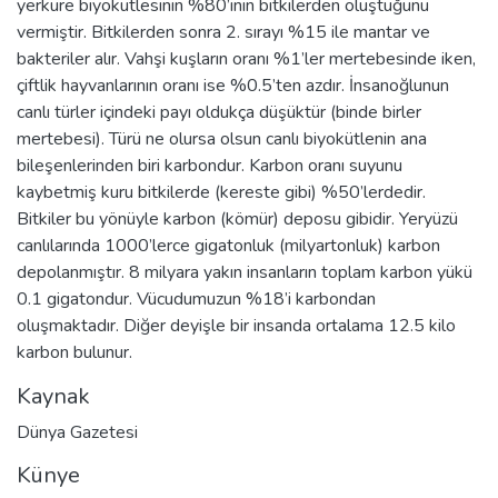
yerküre biyokütlesinin %80’inin bitkilerden oluştuğunu
vermiştir. Bitkilerden sonra 2. sırayı %15 ile mantar ve
bakteriler alır. Vahşi kuşların oranı %1’ler mertebesinde iken,
çiftlik hayvanlarının oranı ise %0.5’ten azdır. İnsanoğlunun
canlı türler içindeki payı oldukça düşüktür (binde birler
mertebesi). Türü ne olursa olsun canlı biyokütlenin ana
bileşenlerinden biri karbondur. Karbon oranı suyunu
kaybetmiş kuru bitkilerde (kereste gibi) %50’lerdedir.
Bitkiler bu yönüyle karbon (kömür) deposu gibidir. Yeryüzü
canlılarında 1000’lerce gigatonluk (milyartonluk) karbon
depolanmıştır. 8 milyara yakın insanların toplam karbon yükü
0.1 gigatondur. Vücudumuzun %18’i karbondan
oluşmaktadır. Diğer deyişle bir insanda ortalama 12.5 kilo
karbon bulunur.
Kaynak
Dünya Gazetesi
Künye