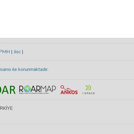
-PMH
|
Jisc
|
isansı ile korunmaktadır
.
ÜRKİYE