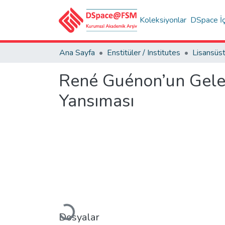
Koleksiyonlar
DSpace İç
Ana Sayfa
Enstitüler / Institutes
René Guénon’un Gele
Yansıması
Yükleniyor...
Dosyalar