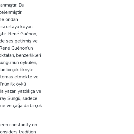
anmıştır. Bu
elenmiştir.
kse ondan
risi ortaya koyan
ştır. René Guénon,
zde ses getirmiş ve
a René Guénon’un
ktaları, benzerlikleri
Süngü’nün öyküleri,
 birçok fikriyle
e temas etmekte ve
’nün ilk öykü
da yazar, yazdıkça ve
üray Süngü, sadece
me ve çağa da birçok
 been constantly on
considers tradition