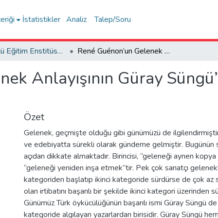
eriği
İstatistikler
Analiz
Talep/Soru
Lisansüstü Eğitim Enstitüsü Tez Koleksiyonu
René Guénon’un Gelenek Anlayışının Güray Süngü’nün Öykülerine Yansıması
nek Anlayışının Güray Süngü’
Özet
Gelenek, geçmişte olduğu gibi günümüzü de ilgilendirmiştir
ve edebiyatta sürekli olarak gündeme gelmiştir. Bugünün sa
açıdan dikkate almaktadır. Birincisi, “geleneği aynen kopya e
“geleneği yeniden inşa etmek”tir. Pek çok sanatçı gelenekle i
kategoriden başlatıp ikinci kategoride sürdürse de çok az 
olan irtibatını başarılı bir şekilde ikinci kategori üzerinden 
Günümüz Türk öykücülüğünün başarılı ismi Güray Süngü de g
kategoride algılayan yazarlardan birisidir. Güray Süngü h