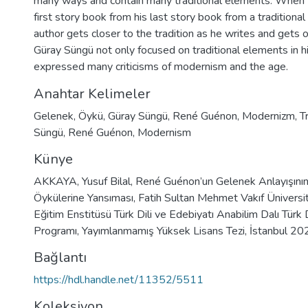
many ways and contain many traditional elements. When 
first story book from his last story book from a traditional
author gets closer to the tradition as he writes and gets ol
Güray Süngü not only focused on traditional elements in hi
expressed many criticisms of modernism and the age.
Anahtar Kelimeler
Gelenek
,
Öykü
,
Güray Süngü
,
René Guénon
,
Modernizm
,
T
Süngü
,
René Guénon
,
Modernism
Künye
AKKAYA, Yusuf Bilal, René Guénon’un Gelenek Anlayışını
Öykülerine Yansıması, Fatih Sultan Mehmet Vakıf Üniversi
Eğitim Enstitüsü Türk Dili ve Edebiyatı Anabilim Dalı Türk 
Programı, Yayımlanmamış Yüksek Lisans Tezi, İstanbul 20
Bağlantı
https://hdl.handle.net/11352/5511
Koleksiyon