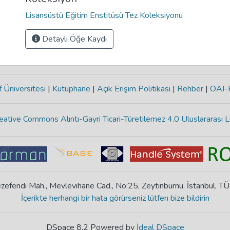
Lisansüstü Eğitim Enstitüsü Tez Koleksiyonu
Detaylı Öğe Kaydı
 Üniversitesi
|
Kütüphane
|
Açık Erişim Politikası
|
Rehber
|
OAI
eative Commons Alıntı-Gayri Ticari-Türetilemez 4.0 Uluslararası L
zefendi Mah., Mevlevihane Cad., No:25, Zeytinburnu, İstanbul, T
İçerikte herhangi bir hata görürseniz lütfen bize bildirin
DSpace 8.2 Powered by
İdeal DSpace