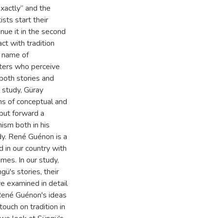
exactly” and the
sts start their
inue it in the second
ct with tradition
l name of
iters who perceive
 both stories and
is study, Güray
rms of conceptual and
put forward a
nism both in his
dy. René Guénon is a
 in our country with
mes. In our study,
ü's stories, their
e examined in detail
 René Guénon's ideas
ouch on tradition in