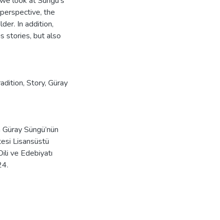
we look at Süngü's
 perspective, the
der. In addition,
s stories, but also
radition
,
Story
,
Güray
n Güray Süngü’nün
tesi Lisansüstü
Dili ve Edebiyatı
24.