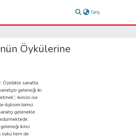
(current)
Giriş
nün Öykülerine
. Özellikle sanatta
natçısı geleneği iki
tmek”, ikincisi ise
lişkisini birinci
sanatçı gelenekle
sürdürmektedir.
eleneği ikinci
em öykü hem de