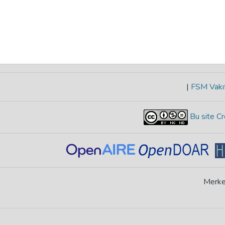
|
FSM Vakıf
Bu site Cr
Merke