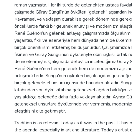
roman yazmıştır. Her iki türde de gelenekten ustaca faydal
çalışmada Güray Süngü’nün öyküleri “gelenek” açısından inc
Kavramsal ve yaklaşım olarak ise gerek döneminde gere
öncekilerde farklı bir gelenek anlayışı ve modernizm eleşti
René Guénon’un gelenek anlayışı çalışmamızda ölçü alınmı
yaşantısı, fikir ve eserleriyle hem dünyada hem de ülkemi
birçok önemli ismi etkilemiş bir düşünürdür. Çalışmamızd
fikirleri ve Güray Süngü’nün öyküleriyle olan ilişkisi, ortak no
de incelenmiştir. Çalışmada detaylıca incelediğimiz Güray 
René Guénon’nun hem gelenek hem de modernizm açısından
örtüşmektedir. Süngü’nün öyküleri birçok açıdan geleneğ
birçok geleneksel unsuru içerisinde barındırmaktadır. Süngü
kitabından son öykü kitabına geleneksel açıdan baktığımız
yaş aldıkça geleneğe daha fazla yaklaşmaktadır. Ayrıca G
geleneksel unsurlara öykülerinde ver vermemiş, moderniz
eleştirisini dile getirmiştir.
Tradition is as relevant today as it was in the past. It has
the agenda, especially in art and literature. Today's artist 