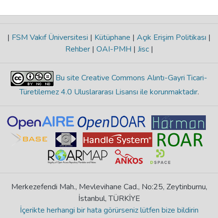
|
FSM Vakıf Üniversitesi
|
Kütüphane
|
Açık Erişim Politikası
|
Rehber
|
OAI-PMH
|
Jisc
|
Bu site Creative Commons Alıntı-Gayri Ticari-
Türetilemez 4.0 Uluslararası Lisansı ile korunmaktadır
.
Merkezefendi Mah., Mevlevihane Cad., No:25, Zeytinburnu,
İstanbul, TÜRKİYE
İçerikte herhangi bir hata görürseniz lütfen bize bildirin