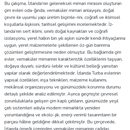
Bu çalışma, İzlanda’nın geleneksel mimari mirasını oluşturan
çim evleri oda-ğında, vernaküler mimari anlayışını, doğal
çevre ile uyumlu yapı üretim biçimle-rini, coğrafi ve iklimsel
koşullarla ilişkisini, tarihsel gelişimini incelemektedir. İz-
landa’nın sert iklimi, sınırlı doğal kaynakları ve coğrafi
izolasyonu, yerel halkın bin yılı aşkın süredir kendi ihtiyaçlarına
uygun, yerel malzemelerle şekillenen öz-gün barınma
çözümleri geliştirmesine neden olmuştur. Bu bağlamda çim
evler, vernaküler mimarinin karakteristik özelliklerini taşıyan,
doğaya duyarlı, sürdürü-lebilir ve kültürel belleği yansıtan
yapılar olarak değerlendirilmektedir. İzlanda Turba evlerinin
yapısal özellikleri, inşa teknikleri, malzeme kullanımı,
mekânsal organizasyonu ve günümüzdeki korunma durumu
detaylı şekilde analiz edilmiştir. Ayrıca geçmişte çevresel
zorunluluklarla gelişen çim kaplı çatıların, günümüzde yeşil
çatı sistemleri adıyla modern mimarlıkta yeniden
yorumlandığına ve ekolo-jik, enerji verimli tasarımların bir
parçası hâline geldiğine dikkat çekilmiştir. Bu çerçevede,
İzlanda örneği üzerinden vernaküler mimarinin çağdaş