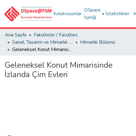
DSpace
Koleksiyonlar
İstatistikler
A
İçeriği
Ana Sayfa
Fakülteler / Faculties
Sanat, Tasarım ve Mimarlık Fakültesi / Faculty of Arts, Design and Architecture
Mimarlık Bölümü
Geleneksel Konut Mimarisinde İzlanda Çim Evleri
Geleneksel Konut Mimarisinde
İzlanda Çim Evleri