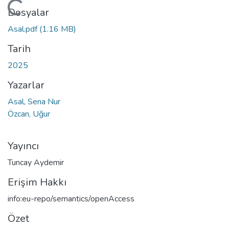
ükleniyor...
Dosyalar
Asal.pdf
(1.16 MB)
Tarih
2025
Yazarlar
Asal, Sena Nur
Özcan, Uğur
Yayıncı
Tuncay Aydemir
Erişim Hakkı
info:eu-repo/semantics/openAccess
Özet