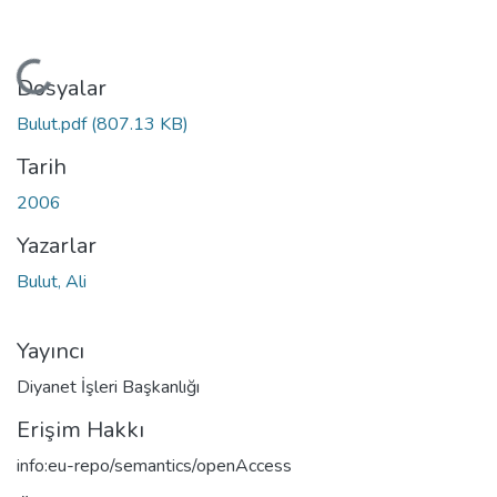
Yükleniyor...
Dosyalar
Bulut.pdf
(807.13 KB)
Tarih
2006
Yazarlar
Bulut, Ali
Yayıncı
Diyanet İşleri Başkanlığı
Erişim Hakkı
info:eu-repo/semantics/openAccess