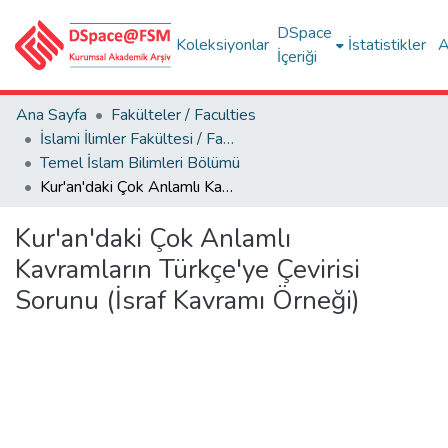
DSpace
Koleksiyonlar
İstatistikler
A
İçeriği
Ana Sayfa
Fakülteler / Faculties
İslami İlimler Fakültesi / Faculty of Islamic Sciences
Temel İslam Bilimleri Bölümü
Kur'an'daki Çok Anlamlı Kavramların Türkçe'ye Çevirisi Sorunu (İsraf Kavramı Örneği)
Kur'an'daki Çok Anlamlı
Kavramların Türkçe'ye Çevirisi
Sorunu (İsraf Kavramı Örneği)