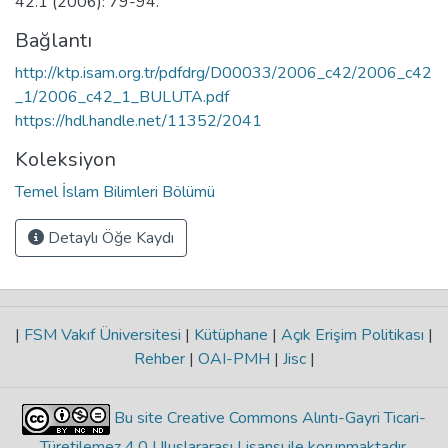
42.1 (2006): 79-94.
Bağlantı
http://ktp.isam.org.tr/pdfdrg/D00033/2006_c42/2006_c42
_1/2006_c42_1_BULUTA.pdf
https://hdl.handle.net/11352/2041
Koleksiyon
Temel İslam Bilimleri Bölümü
Detaylı Öğe Kaydı
|
FSM Vakıf Üniversitesi
|
Kütüphane
|
Açık Erişim Politikası
|
Rehber
|
OAI-PMH
|
Jisc
|
Bu site Creative Commons Alıntı-Gayri Ticari-
Türetilemez 4.0 Uluslararası Lisansı ile korunmaktadır
.