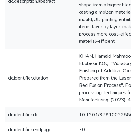
dc.description.abstract
shape from a bigger block 
casting a molten material in
mould, 3D printing entails 
items layer by layer, makin
process more cost-effecti
material-efficient.
KHAN, Hamaid Mahmood 
Ebubekir KOÇ. "Vibratory S
Finishing of Additive Com
dc.identifier.citation
Prepared from the Laser 
Bed Fusion Process". Post
processing Techniques for 
Manufacturing, (2023): 45
dc.identifier.doi
10.1201/978100328861
dc.identifier.endpage
70