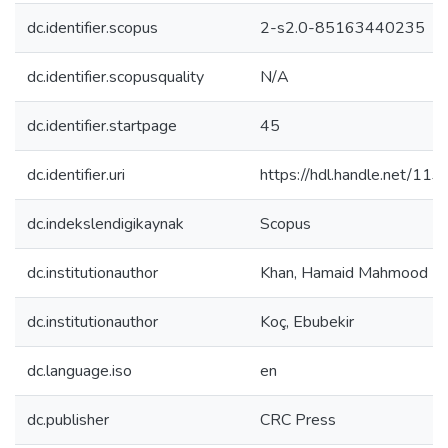
dc.identifier.scopus
2-s2.0-85163440235
dc.identifier.scopusquality
N/A
dc.identifier.startpage
45
dc.identifier.uri
https://hdl.handle.net/11
dc.indekslendigikaynak
Scopus
dc.institutionauthor
Khan, Hamaid Mahmood
dc.institutionauthor
Koç, Ebubekir
dc.language.iso
en
dc.publisher
CRC Press