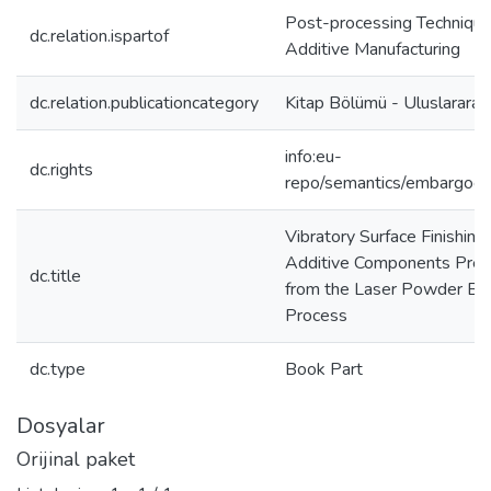
Post-processing Technique
dc.relation.ispartof
Additive Manufacturing
dc.relation.publicationcategory
Kitap Bölümü - Uluslararas
info:eu-
dc.rights
repo/semantics/embargoe
Vibratory Surface Finishing 
Additive Components Pre
dc.title
from the Laser Powder Be
Process
dc.type
Book Part
Dosyalar
Orijinal paket