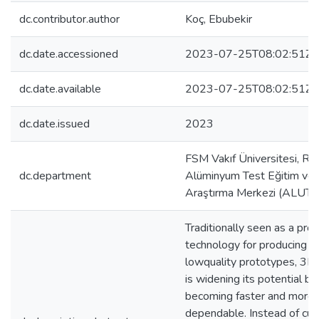
dc.contributor.author
Koç, Ebubekir
dc.date.accessioned
2023-07-25T08:02:51Z
dc.date.available
2023-07-25T08:02:51Z
dc.date.issued
2023
FSM Vakıf Üniversitesi, Rek
dc.department
Alüminyum Test Eğitim ve
Araştırma Merkezi (ALUT
Traditionally seen as a pro
technology for producing sm
lowquality prototypes, 3D 
is widening its potential by
becoming faster and more
dependable. Instead of cut