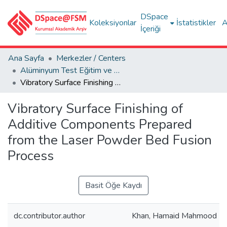
DSpace
Koleksiyonlar
İstatistikler
A
İçeriği
Ana Sayfa
Merkezler / Centers
Alüminyum Test Eğitim ve Araştırma Merkezi (ALUTEAM)
Vibratory Surface Finishing of Additive Components Prepared from the Laser Powder Bed Fusion Process
Vibratory Surface Finishing of
Additive Components Prepared
from the Laser Powder Bed Fusion
Process
Basit Öğe Kaydı
dc.contributor.author
Khan, Hamaid Mahmood