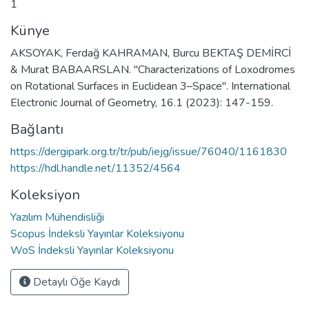
1
Künye
AKSOYAK, Ferdağ KAHRAMAN, Burcu BEKTAŞ DEMİRCİ
& Murat BABAARSLAN. "Characterizations of Loxodromes
on Rotational Surfaces in Euclidean 3–Space". International
Electronic Journal of Geometry, 16.1 (2023): 147-159.
Bağlantı
https://dergipark.org.tr/tr/pub/iejg/issue/76040/1161830
https://hdl.handle.net/11352/4564
Koleksiyon
Yazılım Mühendisliği
Scopus İndeksli Yayınlar Koleksiyonu
WoS İndeksli Yayınlar Koleksiyonu
Detaylı Öğe Kaydı