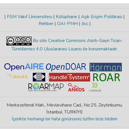
|
FSM Vakıf Üniversitesi
|
Kütüphane
|
Açık Erişim Politikası
|
Rehber
|
OAI-PMH
|
Jisc
|
Bu site Creative Commons Alıntı-Gayri Ticari-
Türetilemez 4.0 Uluslararası Lisansı ile korunmaktadır
.
Merkezefendi Mah., Mevlevihane Cad., No:25, Zeytinburnu,
İstanbul, TÜRKİYE
İçerikte herhangi bir hata görürseniz lütfen bize bildirin