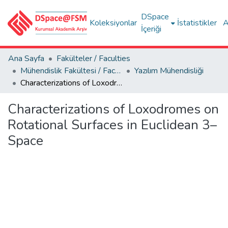
DSpace
Koleksiyonlar
İstatistikler
A
İçeriği
Ana Sayfa
Fakülteler / Faculties
Mühendislik Fakültesi / Faculty of Engineering
Yazılım Mühendisliği
Characterizations of Loxodromes on Rotational Surfaces in Euclidean 3–Space
Characterizations of Loxodromes on
Rotational Surfaces in Euclidean 3–
Space