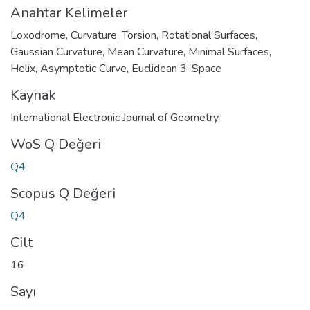
Anahtar Kelimeler
Loxodrome
,
Curvature
,
Torsion
,
Rotational Surfaces
,
Gaussian Curvature
,
Mean Curvature
,
Minimal Surfaces
,
Helix
,
Asymptotic Curve
,
Euclidean 3-Space
Kaynak
International Electronic Journal of Geometry
WoS Q Değeri
Q4
Scopus Q Değeri
Q4
Cilt
16
Sayı