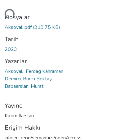
niyor...
Dosyalar
Aksoyak.pdf
(919.75 KB)
Tarih
2023
Yazarlar
Aksoyak, Ferdağ Kahraman
Demirci, Burcu Bektaş
Babaarslan, Murat
Yayıncı
Kazım İlarslan
Erişim Hakkı
info:eu-repo/semantics/openAccess