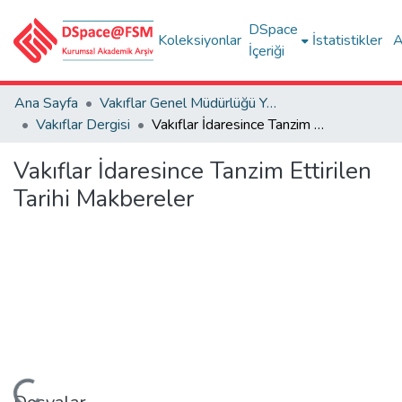
DSpace
Koleksiyonlar
İstatistikler
A
İçeriği
Ana Sayfa
Vakıflar Genel Müdürlüğü Yayınları
Vakıflar Dergisi
Vakıflar İdaresince Tanzim Ettirilen Tarihi Makbereler
Vakıflar İdaresince Tanzim Ettirilen
Tarihi Makbereler