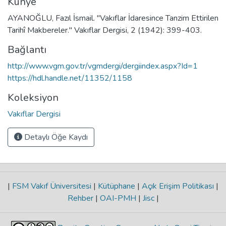
Künye
AYANOĞLU, Fazıl İsmail. "Vakıflar İdaresince Tanzim Ettirilen
Tarihî Makbereler." Vakıflar Dergisi, 2 (1942): 399-403.
Bağlantı
http://www.vgm.gov.tr/vgmdergi/dergiindex.aspx?Id=1
https://hdl.handle.net/11352/1158
Koleksiyon
Vakıflar Dergisi
Detaylı Öğe Kaydı
|
FSM Vakıf Üniversitesi
|
Kütüphane
|
Açık Erişim Politikası
|
Rehber
|
OAI-PMH
|
Jisc
|