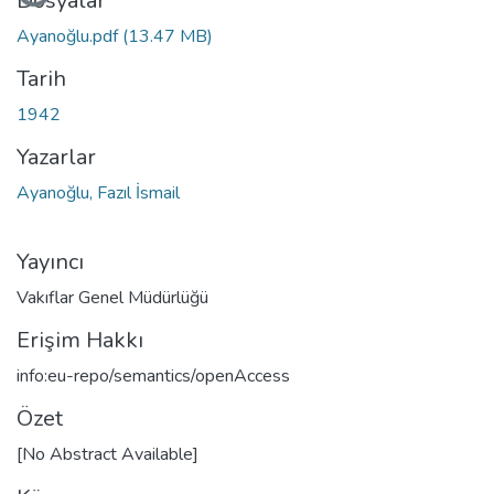
Yükleniyor...
Dosyalar
Ayanoğlu.pdf
(13.47 MB)
Tarih
1942
Yazarlar
Ayanoğlu, Fazıl İsmail
Yayıncı
Vakıflar Genel Müdürlüğü
Erişim Hakkı
info:eu-repo/semantics/openAccess
Özet
[No Abstract Available]