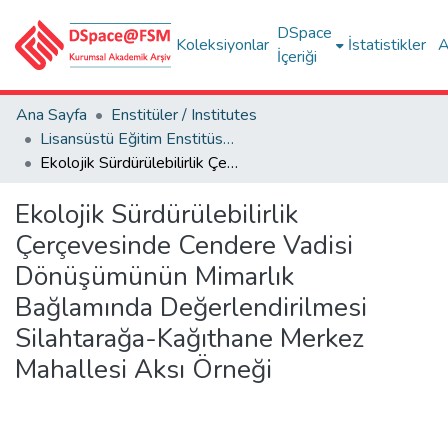
DSpace
Koleksiyonlar
İstatistikler
A
İçeriği
Ana Sayfa
Enstitüler / Institutes
Lisansüstü Eğitim Enstitüsü Tez Koleksiyonu
Ekolojik Sürdürülebilirlik Çerçevesinde Cendere Vadisi Dönüşümünün Mimarlık Bağlamında Değerlendirilmesi Silahtarağa-Kağıthane Merkez Mahallesi Aksı Örneği
Ekolojik Sürdürülebilirlik
Çerçevesinde Cendere Vadisi
Dönüşümünün Mimarlık
Bağlamında Değerlendirilmesi
Silahtarağa-Kağıthane Merkez
Mahallesi Aksı Örneği