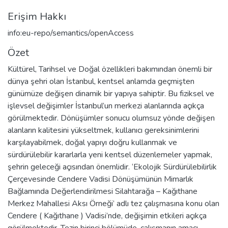
Erişim Hakkı
info:eu-repo/semantics/openAccess
Özet
Kültürel, Tarihsel ve Doğal özellikleri bakımından önemli bir
dünya şehri olan İstanbul, kentsel anlamda geçmişten
günümüze değişen dinamik bir yapıya sahiptir. Bu fiziksel ve
işlevsel değişimler İstanbul’un merkezi alanlarında açıkça
görülmektedir. Dönüşümler sonucu olumsuz yönde değişen
alanların kalitesini yükseltmek, kullanıcı gereksinimlerini
karşılayabilmek, doğal yapıyı doğru kullanmak ve
sürdürülebilir kararlarla yeni kentsel düzenlemeler yapmak,
şehrin geleceği açısından önemlidir. ‘Ekolojik Sürdürülebilirlik
Çerçevesinde Cendere Vadisi Dönüşümünün Mimarlık
Bağlamında Değerlendirilmesi Silahtarağa – Kağıthane
Merkez Mahallesi Aksı Örneği’ adlı tez çalışmasına konu olan
Cendere ( Kağıthane ) Vadisi’nde, değişimin etkileri açıkça
görülmektedir. Tezin birinci bölümüde, çalışmanın amacı,