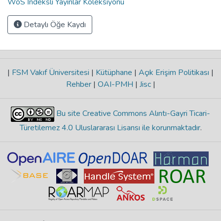
WoS İndeksli Yayınlar Koleksiyonu
Detaylı Öğe Kaydı
|
FSM Vakıf Üniversitesi
|
Kütüphane
|
Açık Erişim Politikası
|
Rehber
|
OAI-PMH
|
Jisc
|
Bu site Creative Commons Alıntı-Gayri Ticari-
Türetilemez 4.0 Uluslararası Lisansı ile korunmaktadır
.