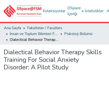
DSpace
Koleksiyonlar
İstatistikler
A
İçeriği
Ana Sayfa
Fakülteler / Faculties
İnsan ve Toplum Bilimleri Fakültesi / Faculty of Humanities and Social Sciences
Psikoloji Bölümü
Dialectical Behavior Therapy Skills Training For Social Anxiety Disorder: A Pilot Study
Dialectical Behavior Therapy Skills
Training For Social Anxiety
Disorder: A Pilot Study