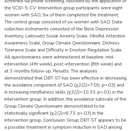
screened via phone screening, followed by the application of
the SCID-5-CV. Intervention group participants were eight
women with SAD, Six of them completed the treatment.
The control group consisted of six women with SAD. Data
collection instruments consisted of the Beck Depression
Inventory, Liebowitz Social Anxiety Scale, Mindful Attention
Awareness Scale, Group Climate Questionnaire, Distress
Tolerance Scale and Difficulty in Emotion Regulation Scale.
All questionnaires were administered at baseline, mid-
intervention (4th week), post-intervention (8th week) and
at 3-months follow-up. Results: The analyses
demonstrated that DBT-ST has been effective in decreasing
the avoidance component of SAD (χ2(2)=7.00, p=.03) and
in increasing mindfulness skills (χ2(2)=10.33, p=.01) in the
intervention group. In addition, the avoidance subscale of the
Group Climate Questionnaire demonstrated to be
statistically significant (χ2(2)=6.73, p=.03) in the
intervention group. Conclusion: Group DBT-ST appears to be
a possible treatment in symptom reduction in SAD among