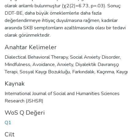
olarak anlamlı bulunmuştur (χ2(2)=6.73, p=.03). Sonuç:
DDT-BE, daha büyük örneklemlerle daha fazla
değerlendirmeye ihtiyaç duyulmasına rağmen, kadınlar
arasında SKB semptomların azaltılmasında olası bir tedavi
olarak görünmektedir.
Anahtar Kelimeler
Dialectical Behavioral Therapy
,
Social Anxiety Disorder
,
Mindfulness
,
Avoidance
,
Anxiety
,
Diyalektik Davranışçı
Terapi
,
Sosyal Kaygı Bozukluğu
,
Farkındalık
,
Kaçınma
,
Kaygı
Kaynak
International Journal of Social and Humanities Sciences
Research (JSHSR)
WoS Q Değeri
Q1
Cilt