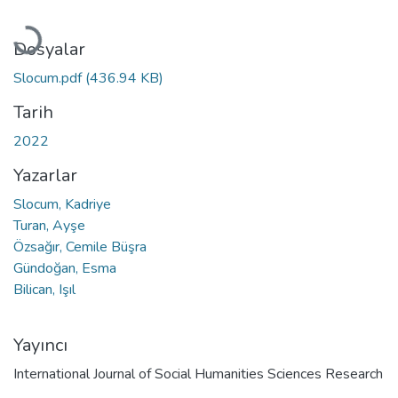
Yükleniyor...
Dosyalar
Slocum.pdf
(436.94 KB)
Tarih
2022
Yazarlar
Slocum, Kadriye
Turan, Ayşe
Özsağır, Cemile Büşra
Gündoğan, Esma
Bilican, Işıl
Yayıncı
International Journal of Social Humanities Sciences Research