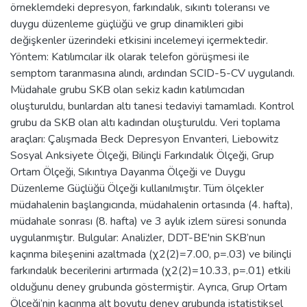
örneklemdeki depresyon, farkındalık, sıkıntı toleransı ve
duygu düzenleme güçlüğü ve grup dinamikleri gibi
değişkenler üzerindeki etkisini incelemeyi içermektedir.
Yöntem: Katılımcılar ilk olarak telefon görüşmesi ile
semptom taranmasına alındı, ardından SCID-5-CV uygulandı.
Müdahale grubu SKB olan sekiz kadın katılımcıdan
oluşturuldu, bunlardan altı tanesi tedaviyi tamamladı. Kontrol
grubu da SKB olan altı kadından oluşturuldu. Veri toplama
araçları: Çalışmada Beck Depresyon Envanteri, Liebowitz
Sosyal Anksiyete Ölçeği, Bilinçli Farkındalık Ölçeği, Grup
Ortam Ölçeği, Sıkıntıya Dayanma Ölçeği ve Duygu
Düzenleme Güçlüğü Ölçeği kullanılmıştır. Tüm ölçekler
müdahalenin başlangıcında, müdahalenin ortasında (4. hafta),
müdahale sonrası (8. hafta) ve 3 aylık izlem süresi sonunda
uygulanmıştır. Bulgular: Analizler, DDT-BE'nin SKB’nun
kaçınma bileşenini azaltmada (χ2(2)=7.00, p=.03) ve bilinçli
farkındalık becerilerini artırmada (χ2(2)=10.33, p=.01) etkili
olduğunu deney grubunda göstermiştir. Ayrıca, Grup Ortam
Ölçeği’nin kaçınma alt boyutu deney grubunda istatistiksel