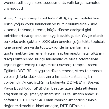
women, although more assessments with larger samples
are needed.
Amaç: Sosyal Kaygı Bozukluğu (SKB), kişi ve topluluklara
ilişkin yoğun korku barındıran ve bu tür durumlarda kişide
kızarma, terleme, titreme, küçük düşme endişesi gibi
belirtiler ortaya çıkaran bir kaygı bozukluğudur. Yaygın olarak
bu korku öyle çoktur ki SKB olan bireyler çoğunlukla topluluk
içine girmekten ya da topluluk içinde bir performans
göstermekten tamamen kaçınır. Yapılan araştırmalar SKB’nin
duygu düzenleme, bilinçli farkındalık ve stres toleransıyla
ilişkisini göstermiştir. Diyalektik Davranış Terapisi Beceri
Eğitimi (DDT-BE), duyguları düzenlemede, stres toleransını
ve bilinçli farkındalık düzeyini artırmada kanıtlanmış bir
yöntemdir. Ancak bildiğimiz kadarıyla, DDT-BE'nin Sosyal
Kaygı Bozukluğu (SKB) olan bireyler üzerindeki etkilerini
araştıran bir çalışma yapılmamıştır. Bu çalışmanın amacı, 8
haftalık DDT-BE’nin SKB olan kadınlar üzerindeki etkisini
değerlendirmektir. İkincil amaçlar, DDT-BE’nin bu