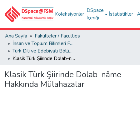
DSpace
Koleksiyonlar
İstatistikler
A
İçeriği
Ana Sayfa
Fakülteler / Faculties
İnsan ve Toplum Bilimleri Fakültesi / Faculty of Humanities and Social Sciences
Türk Dili ve Edebiyatı Bölümü
Klasik Türk Şiirinde Dolab-nâme Hakkında Mülahazalar
Klasik Türk Şiirinde Dolab-nâme
Hakkında Mülahazalar