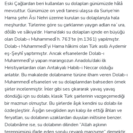
Eski Çağlardan beri kullanılan su dolapları günümüzde hâlâ
mevcuttur. Günümüze on yedi tanesi ulaşsa da Suriye’nin
Hama şehri Âsi Nehri üzerine kurulan su dolaplarıyla hala
meşhurdur. Türlerine göre su çarklarının yaygın adları naʿura,
dôlâb ve sâkiya’dır. Hama’daki su dolapları içinde en büyüğü
olan Dolab-ı Muhammedî h. 763’te (m.1361) yapılmıştır.
Dolab-ı Muhammedî’yi Hama hâkimi olan Türk asıllı Aydemir
eş-Şeyhî yaptırmıştır. Ancak efsanelerde Dolab-ı
Muhammedî’yi yapan marangozun Anadolu’daki ilk
Hıristiyanlardan olan Antakyalı Habib-i Neccar olduğu
anlatılır. Bu makalede dolabname türüne ilham veren Dolab-ı
Muhammedî efsaneleri ve su dolaplarından bahseden örnek
şiirler incelenmiştir. İnler gibi ses çıkararak yavaş yavaş
döndüğü için su dolabı, klasik Türk şairlerinin vazgeçemediği
bir mazmun olmuştur. Bu şiirlerde âşık kendini su dolabı ile
özdeşleştirir. Âşığın sevgiliden ayrı kalışı ile ettiği âhları ve
feryatları, su dolabının uzaklardan duyulan iniltisine benzer.
Dolabnâme ise, su dolabının dilinden “Allah aşkının
terennümünü ifade eden sorulu cevaplı manzume” demektir.