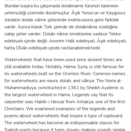
Bundan başka bu çalışmada dolabname türünün tanımının
yetersizliği üzerinde durulmuştur. Âşık Yunus’un ve Kaygusuz
Abdal’ın dolab-nâme şiirlerinde muhtevasına göre farklılık
vardır. Ayrıca klasik Türk şiirinde de dolabnâme özelliğine
sahip şiirler vardırr. Dolab-nâme örneklerine sadece Tekke
edebiyatı içinde değil; Anonim Halk edebiyatı, Âşık edebiyatı,
hatta Dîvân edebiyatı içinde rastlanabilmektedir.
Waterwheels that have been used since ancient times are
still available today. Notably, Hama, Syria, is still famous for
its waterwheels built on the Orontes River. Common names
for waterwheels are naura, dolab, and sâkiya. The Noria al-
Muhammadiyya, constructed in 1361 by Sheikh Aydemir, is
the largest waterwheel in Hama. Legends say that its
carpenter was Habib-i Neccar from Antakya, one of the first
Christians. We examined examples of the legends and
poems about waterwheels that inspire a type of cupboard.
The waterwheel has become an indispensable classic for
Turkish poets because it turns slowly, making sounds similar