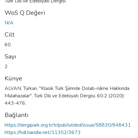
Türk Dili ve Edebiyatı Dergisi
WoS Q Değeri
N/A
Cilt
60
Sayı
2
Künye
ALVAN, Türkan. "Klasik Türk Şiirinde Dolab-nâme Hakkında
Mülahazalar". Türk Dili ve Edebiyatı Dergisi, 60.2 (2020):
443-476.
Bağlantı
https://dergipark.org.tr/tr/pub/iutded/issue/58830/848431
https://hdl.handle.net/11352/3673