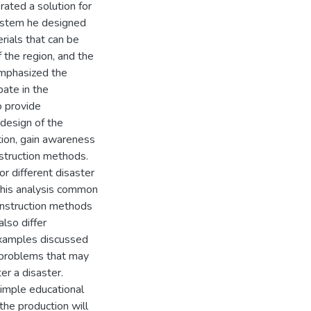
rated a solution for
system he designed
rials that can be
 the region, and the
 emphasized the
pate in the
o provide
 design of the
ction, gain awareness
struction methods.
or different disaster
this analysis common
onstruction methods
lso differ
 examples discussed
g problems that may
er a disaster.
imple educational
 the production will