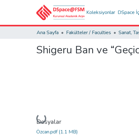
Koleksiyonlar
DSpace İç
Ana Sayfa
Fakülteler / Faculties
Shigeru Ban ve “Geçic
Yükleniyor...
Dosyalar
Özcan.pdf
(1.1 MB)