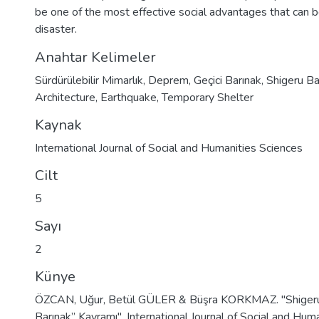
be one of the most effective social advantages that can b
disaster.
Anahtar Kelimeler
Sürdürülebilir Mimarlık
,
Deprem
,
Geçici Barınak
,
Shigeru B
Architecture
,
Earthquake
,
Temporary Shelter
Kaynak
International Journal of Social and Humanities Sciences
Cilt
5
Sayı
2
Künye
ÖZCAN, Uğur, Betül GÜLER & Büşra KORKMAZ. "Shigeru 
Barınak” Kavramı". International Journal of Social and Hum