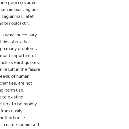
ine geçici çözümler
lerinin basit eğitim
in sağlanması, afet
 biri olacaktır.
is always necessary
 disasters that
ough many problems
e most important of
 such as earthquakes,
 result in the failure
 needs of human
charities, are not
ng-term use.
 to existing
elters to be rapidly
 from easily
methods in its
e a name for himself