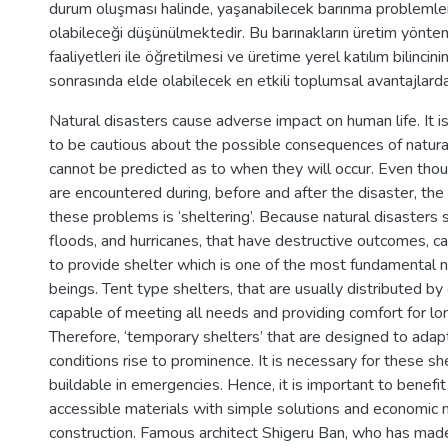
durum oluşması halinde, yaşanabilecek barınma problemler
olabileceği düşünülmektedir. Bu barınakların üretim yöntem
faaliyetleri ile öğretilmesi ve üretime yerel katılım bilincin
sonrasında elde olabilecek en etkili toplumsal avantajlardan
Natural disasters cause adverse impact on human life. It 
to be cautious about the possible consequences of natural
cannot be predicted as to when they will occur. Even th
are encountered during, before and after the disaster, th
these problems is ‘sheltering’. Because natural disasters
floods, and hurricanes, that have destructive outcomes, can
to provide shelter which is one of the most fundamental
beings. Tent type shelters, that are usually distributed by 
capable of meeting all needs and providing comfort for lo
Therefore, ‘temporary shelters’ that are designed to adapt
conditions rise to prominence. It is necessary for these sh
buildable in emergencies. Hence, it is important to benefit
accessible materials with simple solutions and economic 
construction. Famous architect Shigeru Ban, who has mad