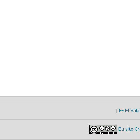
|
FSM Vakıf
Bu site Cr