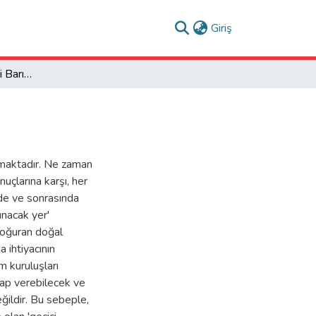
(current)
Giriş
Shigeru Ban ve “Geçici Barınak” Kavramı
lmaktadır. Ne zaman
çlarına karşı, her
de ve sonrasında
ınacak yer'
 doğuran doğal
a ihtiyacının
m kuruluşları
evap verebilecek ve
ğildir. Bu sebeple,