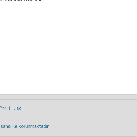
-PMH
|
Jisc
|
isansı ile korunmaktadır
.