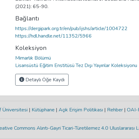
(2021): 65-90.
Bağlantı
https://dergipark.org.tr/en/pub/ijshs/article/1004722
https://hdl.handle.net/11352/5966
Koleksiyon
Mimarlık Bölümü
Lisansüstü Eğitim Enstitüsü Tez Dışı Yayınlar Koleksiyonu
Detaylı Öğe Kaydı
 Üniversitesi
|
Kütüphane
|
Açık Erişim Politikası
|
Rehber
|
OAI
eative Commons Alıntı-Gayri Ticari-Türetilemez 4.0 Uluslararası L