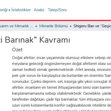
eriği
İstatistikler
Analiz
Talep/Soru
Sanat, Tasarım ve Mimarlık Fakültesi / Faculty of Arts, Design and Architecture
Mimarlık Bölümü
i Barınak” Kavramı
Özet
Doğal afetler, insan yaşamında olumsuz etkilere sebep o
meydana geleceği öngörülemeyen doğal afetlerin olası sonu
zaman tedbirli olmak gerekmektedir. Afet anında, öncesin
pek çok sorun ile karşılaşılsa da bunlardan en önemlisi 'bar
sorunudur. Çünkü deprem, sel, kasırga gibi yıkıcı sonuçlar
afetler, insanların en temel ihtiyaçlarından birisi olan barınm
karşılanamamasına sebep olabilmektedir. Genellikle, yardı
tarafından dağıtılan, çadır tipi barınaklar, tüm ihtiyaçlara c
uzun süreli kullanımlarda konfor sağlayabilecek nitelikte de