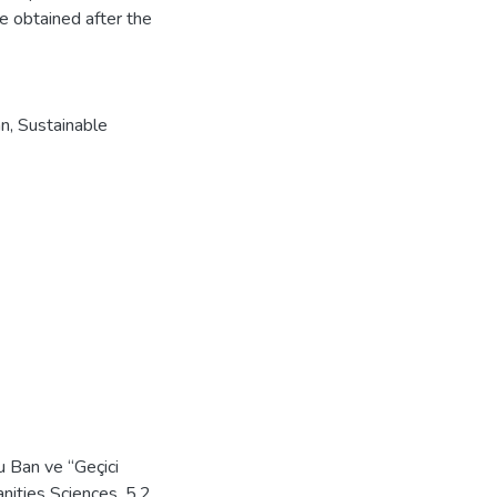
e obtained after the
an
,
Sustainable
Ban ve “Geçici
anities Sciences, 5.2