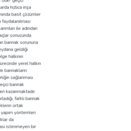
olan 'geçici
arda hızlıca inşa
ımında basit çözümler
 faydalanılması
arımları ile adından
yaçlar sonucunda
lan barınak sorununa
meydana geldiği
lge halkının
ürecinde yerel halkın
de barınakların
rliğin sağlanması
eçici barınak
eri kazanmaktadır.
ladığı, farklı barınak
klerin ortak
ın yapım yöntemleri
ıklar da
ası istenmeyen bir