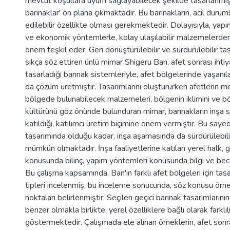
mevcut koşullara uyum sağlayabilecek şekilde tasarlanmış 
barınaklar' ön plana çıkmaktadır. Bu barınakların, acil duruml
edilebilir özellikte olması gerekmektedir. Dolayısıyla, yap
ve ekonomik yöntemlerle, kolay ulaşılabilir malzemelerden
önem teşkil eder. Geri dönüştürülebilir ve sürdürülebilir tas
sıkça söz ettiren ünlü mimar Shigeru Ban, afet sonrası ihti
tasarladığı barınak sistemleriyle, afet bölgelerinde yaşanı
da çözüm üretmiştir. Tasarımlarını oluştururken afetlerin 
bölgede bulunabilecek malzemeleri, bölgenin iklimini ve bö
kültürünü göz önünde bulunduran mimar, barınakların inşa s
katıldığı, katılımcı üretim biçimine önem vermiştir. Bu saye
tasarımında olduğu kadar, inşa aşamasında da sürdürülebili
mümkün olmaktadır. İnşa faaliyetlerine katılan yerel halk, g
konusunda bilinç, yapım yöntemleri konusunda bilgi ve bec
Bu çalışma kapsamında, Ban'ın farklı afet bölgeleri için tasar
tipleri incelenmiş, bu inceleme sonucunda, söz konusu örne
noktaları belirlenmiştir. Seçilen geçici barınak tasarımların
benzer olmakla birlikte, yerel özelliklere bağlı olarak farklıl
göstermektedir. Çalışmada ele alınan örneklerin, afet sonr