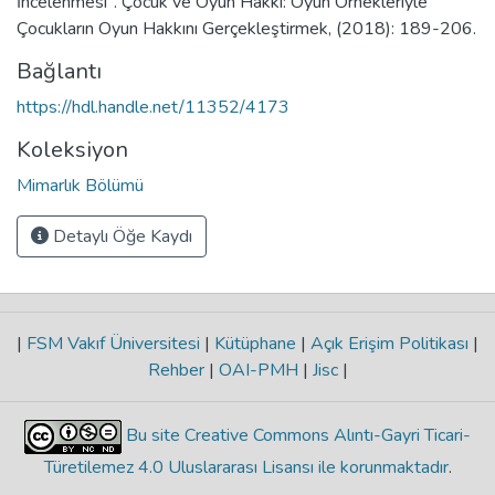
İncelenmesi". Çocuk ve Oyun Hakkı: Oyun Örnekleriyle
Çocukların Oyun Hakkını Gerçekleştirmek, (2018): 189-206.
Bağlantı
https://hdl.handle.net/11352/4173
Koleksiyon
Mimarlık Bölümü
Detaylı Öğe Kaydı
|
FSM Vakıf Üniversitesi
|
Kütüphane
|
Açık Erişim Politikası
|
Rehber
|
OAI-PMH
|
Jisc
|
Bu site Creative Commons Alıntı-Gayri Ticari-
Türetilemez 4.0 Uluslararası Lisansı ile korunmaktadır
.