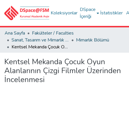
DSpace
Koleksiyonlar
İstatistikler
A
İçeriği
Ana Sayfa
Fakülteler / Faculties
Sanat, Tasarım ve Mimarlık Fakültesi / Faculty of Arts, Design and Architecture
Mimarlık Bölümü
Kentsel Mekanda Çocuk Oyun Alanlarının Çizgi Filmler Üzerinden İncelenmesi
Kentsel Mekanda Çocuk Oyun
Alanlarının Çizgi Filmler Üzerinden
İncelenmesi