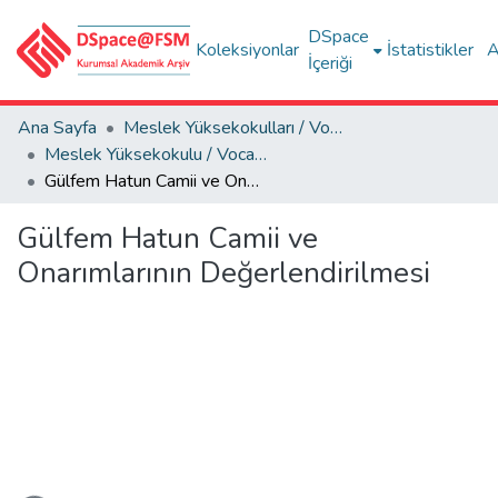
DSpace
Koleksiyonlar
İstatistikler
A
İçeriği
Ana Sayfa
Meslek Yüksekokulları / Vocational Schools
Meslek Yüksekokulu / Vocational School
Gülfem Hatun Camii ve Onarımlarının Değerlendirilmesi
Gülfem Hatun Camii ve
Onarımlarının Değerlendirilmesi