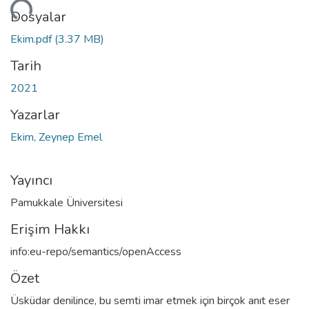
niyor...
Dosyalar
Ekim.pdf
(3.37 MB)
Tarih
2021
Yazarlar
Ekim, Zeynep Emel
Yayıncı
Pamukkale Üniversitesi
Erişim Hakkı
info:eu-repo/semantics/openAccess
Özet
Üsküdar denilince, bu semti imar etmek için birçok anıt eser