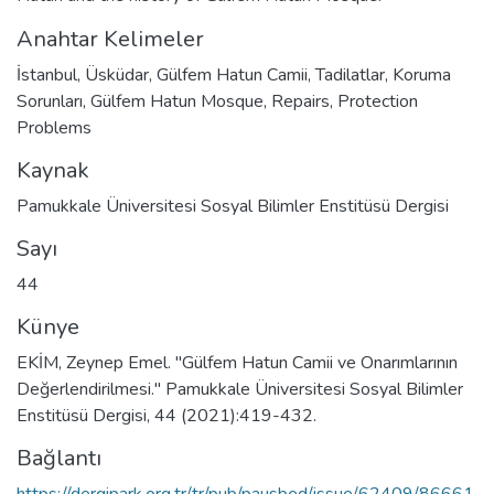
Anahtar Kelimeler
İstanbul
,
Üsküdar
,
Gülfem Hatun Camii
,
Tadilatlar
,
Koruma
Sorunları
,
Gülfem Hatun Mosque
,
Repairs
,
Protection
Problems
Kaynak
Pamukkale Üniversitesi Sosyal Bilimler Enstitüsü Dergisi
Sayı
44
Künye
EKİM, Zeynep Emel. "Gülfem Hatun Camii ve Onarımlarının
Değerlendirilmesi." Pamukkale Üniversitesi Sosyal Bilimler
Enstitüsü Dergisi, 44 (2021):419-432.
Bağlantı
https://dergipark.org.tr/tr/pub/pausbed/issue/62409/86661