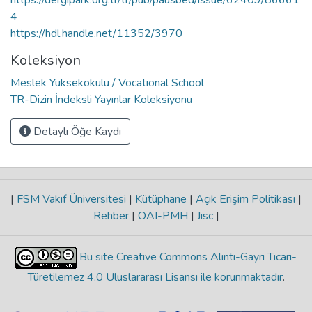
4
https://hdl.handle.net/11352/3970
Koleksiyon
Meslek Yüksekokulu / Vocational School
TR-Dizin İndeksli Yayınlar Koleksiyonu
Detaylı Öğe Kaydı
|
FSM Vakıf Üniversitesi
|
Kütüphane
|
Açık Erişim Politikası
|
Rehber
|
OAI-PMH
|
Jisc
|
Bu site Creative Commons Alıntı-Gayri Ticari-
Türetilemez 4.0 Uluslararası Lisansı ile korunmaktadır
.