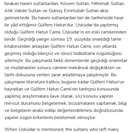
bırakan hanım sultanlardan, Kösem Sultan, Mihrimah Sultan,
Atik Valide Sultan ve Gülnuş Emetullah Sultan akla
gelmektedir. Bu hanım sultanlardan biri de tarihimizde hayır
ile yâd ettiğimiz Gülfem Hatun’dur. Üsküdar’da yaptırmış
olduğu Gülfem Hatun Camii, Üsküdar’ın en eski camilerinden
biridir. Geçirdiği yangın sonrası 19. yüzyılda onarıldığı tamir
kitabesinden anlaşılan Gülfem Hatun Camii, son yıllarda
geçirmiş olduğu bilinçsiz ve izinsiz tadilatlarla özgünlüğünü
yitirmiştir. Bu çalışmada farklı dönemlerde geçirdiği onarımlar
ve müdahaleler sonucu caminin mekânsal değişiklikleri ve
tarihi dokusuna verilen zarar anlatılmaya çalışılmıştır. Bu
çalışmanın literatüre katkısı, bugüne kadar Gülfem Hatun’un
hayratları ve Gülfem Hatun Camii’nin tarihçesi konusunda
yapılmış araştırmalara ilave olarak, söz konusu yapının
mevcut durumunu belgelemek, bozulmalarını saptamak, bilgi
ve belgelerin analiz edilip değerlendirilmesi doğrultusunda
yapının özgün kriterlerini belirlemek olmuştur.
When Üsküdar is mentioned, the sultans who left many