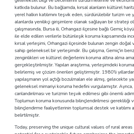
geleneksel bilgi ve becerilerini sürdürmelerine ve ekonomi
katkıda bulunur. Bu bağlamda, kırsal alanların kültürel hari
yerel halkın katılımını teşvik eden, sürdürülebilir turizm ve 
alanlarda yenilikçi girişimlere olanak sağlayan bir strateji ol
çalışmasında, Bursa ili, Orhangazi ilçesine bağlı Gemiç köyü
ile elde edilen verilerle bütünleşik koruma kapsamında inc
kırsal yerleşimi, Orhangazi ilçesinde bulunan zengin doğal 
sahip geleneksel bir yerleşimdir. Bu çalışma, Gemiç'in benze
zenginlikleri ve kültürel değerlerini koruma altına alma ama
gerçekleştirilmiştir. Yapılan araştırma, yerleşimdeki koruma
belirlemiş ve çözüm önerileri geliştirmiştir. 1980'li yıllarda
yapılaşmanın yol açtığı bozulmaları ele almış, gelecekte yap
geleneksel mimariyi koruma hedefini vurgulamıştır. Ayrıca, 
canlandırılması ve turizmin teşvik edilmesi gibi önemli adıml
Toplumun koruma konusunda bilinçlendirilmesi gerekliliği 
bilinçlendirme faaliyetlerinin toplumsal destek ve katılımı a
belirtilmiştir.
Today, preserving the unique cultural values of rural areas