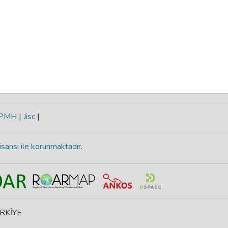
-PMH
|
Jisc
|
isansı ile korunmaktadır
.
ÜRKİYE