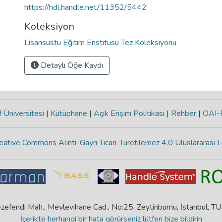
https://hdl.handle.net/11352/5442
Koleksiyon
Lisansüstü Eğitim Enstitüsü Tez Koleksiyonu
Detaylı Öğe Kaydı
 Üniversitesi
|
Kütüphane
|
Açık Erişim Politikası
|
Rehber
|
OAI
eative Commons Alıntı-Gayri Ticari-Türetilemez 4.0 Uluslararası L
zefendi Mah., Mevlevihane Cad., No:25, Zeytinburnu, İstanbul, T
İçerikte herhangi bir hata görürseniz lütfen bize bildirin