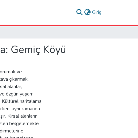
(current)
Giriş
ma: Gemiç Köyü
 korumak ve
rtaya çıkarmak,
al alanlar,
nı ve özgün yaşam
r. Kültürel haritalama,
irken, aynı zamanda
r. Kırsal alanların
izleri belgelemekle
dirmelerine,