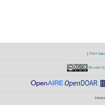
|
FSM Vakıf
Bu site Cr
Merke