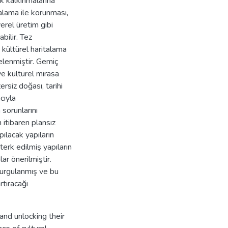
k kalkınmalarına
talama ile korunması,
yerel üretim gibi
abilir. Tez
 kültürel haritalama
elenmiştir. Gemiç
ve kültürel mirasa
rsiz doğası, tarihi
cıyla
 sorunlarını
n itibaren plansız
ılacak yapıların
terk edilmiş yapıların
ar önerilmiştir.
vurgulanmış ve bu
rtıracağı
 and unlocking their