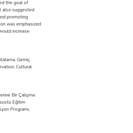
d the goal of
 It also suggested
 and promoting
ation was emphasized
 would increase
ritalama
,
Gemiç
rvation
,
Cultural
rine Bir Çalışma:
süstü Eğitim
syon Programı,