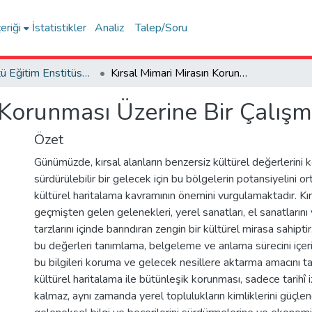
eriği
İstatistikler
Analiz
Talep/Soru
Lisansüstü Eğitim Enstitüsü Tez Koleksiyonu
Kırsal Mimari Mirasın Korunması Üzerine Bir Çalışma: Gemiç Köyü
n Korunması Üzerine Bir Çalış
Özet
Günümüzde, kırsal alanların benzersiz kültürel değerlerini
sürdürülebilir bir gelecek için bu bölgelerin potansiyelini o
kültürel haritalama kavramının önemini vurgulamaktadır. Kırs
geçmişten gelen gelenekleri, yerel sanatları, el sanatları
tarzlarını içinde barındıran zengin bir kültürel mirasa sahipti
bu değerleri tanımlama, belgeleme ve anlama sürecini içer
bu bilgileri koruma ve gelecek nesillere aktarma amacını taşı
kültürel haritalama ile bütünleşik korunması, sadece tarihî 
kalmaz, aynı zamanda yerel toplulukların kimliklerini güçlen