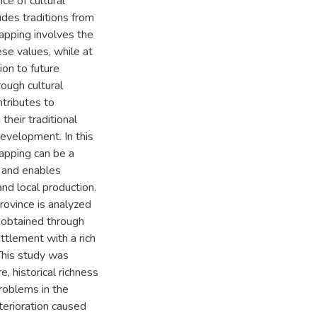
ce of cultural
udes traditions from
 mapping involves the
se values, while at
ion to future
rough cultural
ntributes to
their traditional
development. In this
mapping can be a
e and enables
and local production.
province is analyzed
 obtained through
ettlement with a rich
 This study was
, historical richness
problems in the
terioration caused