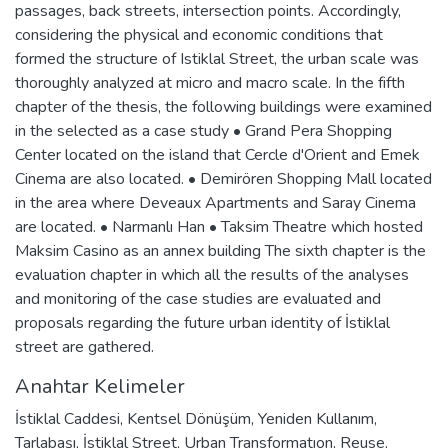
passages, back streets, intersection points. Accordingly,
considering the physical and economic conditions that
formed the structure of Istiklal Street, the urban scale was
thoroughly analyzed at micro and macro scale. In the fifth
chapter of the thesis, the following buildings were examined
in the selected as a case study • Grand Pera Shopping
Center located on the island that Cercle d'Orient and Emek
Cinema are also located. • Demirören Shopping Mall located
in the area where Deveaux Apartments and Saray Cinema
are located. • Narmanlı Han • Taksim Theatre which hosted
Maksim Casino as an annex building The sixth chapter is the
evaluation chapter in which all the results of the analyses
and monitoring of the case studies are evaluated and
proposals regarding the future urban identity of İstiklal
street are gathered.
Anahtar Kelimeler
İstiklal Caddesi
,
Kentsel Dönüşüm
,
Yeniden Kullanım
,
Tarlabaşı
,
İstiklal Street
,
Urban Transformatıon
,
Reuse
,