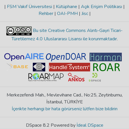
|
FSM Vakıf Üniversitesi
|
Kütüphane
|
Açık Erişim Politikası
|
Rehber
|
OAI-PMH
|
Jisc
|
Bu site Creative Commons Alıntı-Gayri Ticari-
Türetilemez 4.0 Uluslararası Lisansı ile korunmaktadır
.
Merkezefendi Mah., Mevlevihane Cad., No:25, Zeytinburnu,
İstanbul, TÜRKİYE
İçerikte herhangi bir hata görürseniz lütfen bize bildirin
DSpace 8.2 Powered by
İdeal DSpace