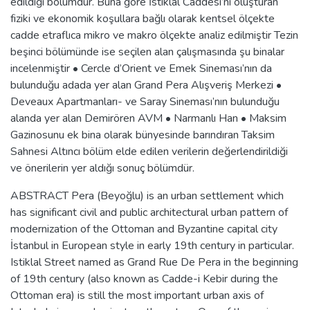
edildiği bölümdür. Buna göre İstiklal Caddesi’ni oluşturan
fiziki ve ekonomik koşullara bağlı olarak kentsel ölçekte
cadde etraflıca mikro ve makro ölçekte analiz edilmiştir Tezin
beşinci bölümünde ise seçilen alan çalışmasında şu binalar
incelenmiştir • Cercle d’Orient ve Emek Sineması’nın da
bulunduğu adada yer alan Grand Pera Alışveriş Merkezi •
Deveaux Apartmanları- ve Saray Sineması’nın bulunduğu
alanda yer alan Demirören AVM • Narmanlı Han • Maksim
Gazinosunu ek bina olarak bünyesinde barındıran Taksim
Sahnesi Altıncı bölüm elde edilen verilerin değerlendirildiği
ve önerilerin yer aldığı sonuç bölümdür.
ABSTRACT Pera (Beyoğlu) is an urban settlement which
has significant civil and public architectural urban pattern of
modernization of the Ottoman and Byzantine capital city
İstanbul in European style in early 19th century in particular.
Istiklal Street named as Grand Rue De Pera in the beginning
of 19th century (also known as Cadde-i Kebir during the
Ottoman era) is still the most important urban axis of