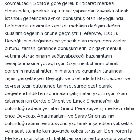
koymaktadır. Schild’e göre gerek bir ticaret merkezi
olmasından, gerekse toplumsal yapısından kaynaklı olarak
İstanbul genelinden ayrıksı dönüşmüş olan Beyoğlu’nda,
Lefebvre’in deyimi ile kentsel mekânın değişim değeri
kullanım değerinin önüne geçmiştir (Lefebvre, 1991).
Beyoğlu’nun değişmesine yönelik olan meşru gerekçeler
bütünü, zaman içerisinde dönüşümlerin, bir gayrimenkul
yatırımı olarak binanın sağlayabileceği kazanımların
hesaplanmasına yol açmıştır. Gayrimenkul aracı olarak
dönemin müteahhitleri, mimarları ve kurumları tarafından
inşası gerçekleşen Beyoğlu ve özelinde İstiklal Caddesi ve
çevresi tezin bütününde tarihsel süreci özet olarak
değerlendirildikten sonra alan çalışmaları yapılmıştır. Alan
çalışması için Cercle d’Orient ve Emek Sineması’nın da
bulunduğu adada yer alan Grand Pera alışveriş merkezi, daha
önce Deveaux Apartmanları- ve Saray Sineması’nın
bulunduğu alana restitüsyonu yapılarak inşa edilen yükseklik
ve inşaat alanı ile kamuoyunda çokça tartışılan Demirören İş
Merkezi, uzun yıllar atıl kaldıktan sonra restorasyonu yapılan