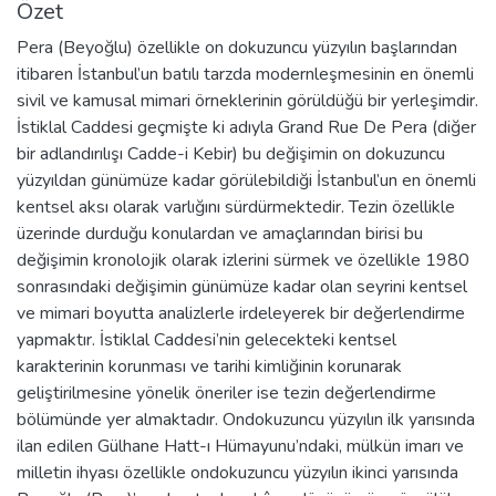
Özet
Pera (Beyoğlu) özellikle on dokuzuncu yüzyılın başlarından
itibaren İstanbul’un batılı tarzda modernleşmesinin en önemli
sivil ve kamusal mimari örneklerinin görüldüğü bir yerleşimdir.
İstiklal Caddesi geçmişte ki adıyla Grand Rue De Pera (diğer
bir adlandırılışı Cadde-i Kebir) bu değişimin on dokuzuncu
yüzyıldan günümüze kadar görülebildiği İstanbul’un en önemli
kentsel aksı olarak varlığını sürdürmektedir. Tezin özellikle
üzerinde durduğu konulardan ve amaçlarından birisi bu
değişimin kronolojik olarak izlerini sürmek ve özellikle 1980
sonrasındaki değişimin günümüze kadar olan seyrini kentsel
ve mimari boyutta analizlerle irdeleyerek bir değerlendirme
yapmaktır. İstiklal Caddesi’nin gelecekteki kentsel
karakterinin korunması ve tarihi kimliğinin korunarak
geliştirilmesine yönelik öneriler ise tezin değerlendirme
bölümünde yer almaktadır. Ondokuzuncu yüzyılın ilk yarısında
ilan edilen Gülhane Hatt-ı Hümayunu’ndaki, mülkün imarı ve
milletin ihyası özellikle ondokuzuncu yüzyılın ikinci yarısında