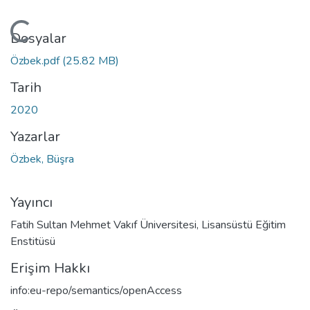
niyor...
Dosyalar
Özbek.pdf
(25.82 MB)
Tarih
2020
Yazarlar
Özbek, Büşra
Yayıncı
Fatih Sultan Mehmet Vakıf Üniversitesi, Lisansüstü Eğitim
Enstitüsü
Erişim Hakkı
info:eu-repo/semantics/openAccess