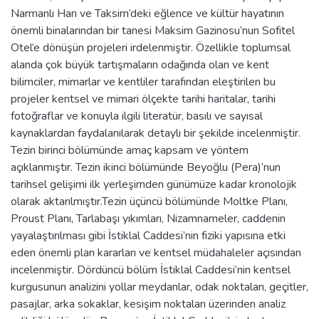
Narmanlı Han ve Taksim’deki eğlence ve kültür hayatının
önemli binalarından bir tanesi Maksim Gazinosu’nun Sofitel
Otel’e dönüşün projeleri irdelenmiştir. Özellikle toplumsal
alanda çok büyük tartışmaların odağında olan ve kent
bilimciler, mimarlar ve kentliler tarafından eleştirilen bu
projeler kentsel ve mimari ölçekte tarihi haritalar, tarihi
fotoğraflar ve konuyla ilgili literatür, basılı ve sayısal
kaynaklardan faydalanılarak detaylı bir şekilde incelenmiştir.
Tezin birinci bölümünde amaç kapsam ve yöntem
açıklanmıştır. Tezin ikinci bölümünde Beyoğlu (Pera)’nun
tarihsel gelişimi ilk yerleşimden günümüze kadar kronolojik
olarak aktarılmıştır.Tezin üçüncü bölümünde Moltke Planı,
Proust Planı, Tarlabaşı yıkımları, Nizamnameler, caddenin
yayalaştırılması gibi İstiklal Caddesi’nin fiziki yapısına etki
eden önemli plan kararları ve kentsel müdahaleler açısından
incelenmiştir. Dördüncü bölüm İstiklal Caddesi’nin kentsel
kurgusunun analizini yollar meydanlar, odak noktaları, geçitler,
pasajlar, arka sokaklar, kesişim noktaları üzerinden analiz