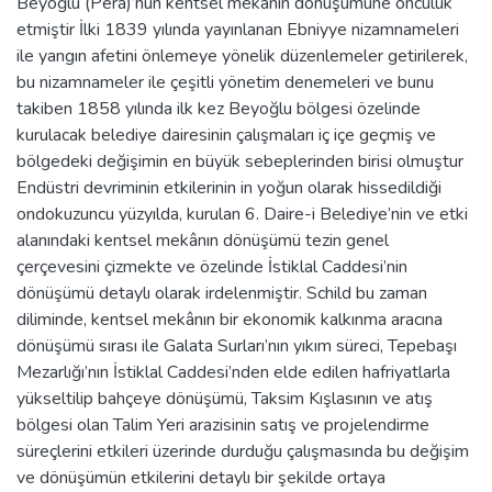
Beyoğlu (Pera)’nun kentsel mekânın dönüşümüne öncülük
etmiştir İlki 1839 yılında yayınlanan Ebniyye nizamnameleri
ile yangın afetini önlemeye yönelik düzenlemeler getirilerek,
bu nizamnameler ile çeşitli yönetim denemeleri ve bunu
takiben 1858 yılında ilk kez Beyoğlu bölgesi özelinde
kurulacak belediye dairesinin çalışmaları iç içe geçmiş ve
bölgedeki değişimin en büyük sebeplerinden birisi olmuştur
Endüstri devriminin etkilerinin in yoğun olarak hissedildiği
ondokuzuncu yüzyılda, kurulan 6. Daire-i Belediye’nin ve etki
alanındaki kentsel mekânın dönüşümü tezin genel
çerçevesini çizmekte ve özelinde İstiklal Caddesi’nin
dönüşümü detaylı olarak irdelenmiştir. Schild bu zaman
diliminde, kentsel mekânın bir ekonomik kalkınma aracına
dönüşümü sırası ile Galata Surları’nın yıkım süreci, Tepebaşı
Mezarlığı’nın İstiklal Caddesi’nden elde edilen hafriyatlarla
yükseltilip bahçeye dönüşümü, Taksim Kışlasının ve atış
bölgesi olan Talim Yeri arazisinin satış ve projelendirme
süreçlerini etkileri üzerinde durduğu çalışmasında bu değişim
ve dönüşümün etkilerini detaylı bir şekilde ortaya