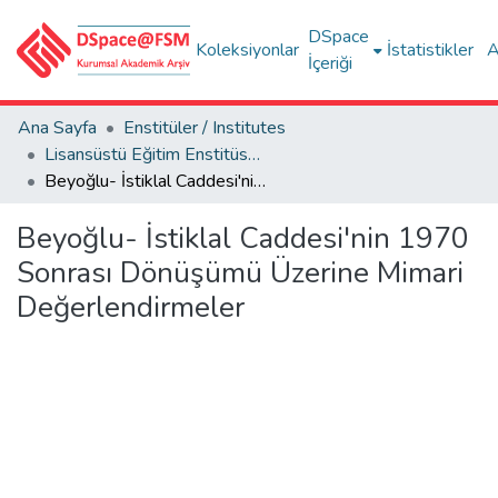
DSpace
Koleksiyonlar
İstatistikler
A
İçeriği
Ana Sayfa
Enstitüler / Institutes
Lisansüstü Eğitim Enstitüsü Tez Koleksiyonu
Beyoğlu- İstiklal Caddesi'nin 1970 Sonrası Dönüşümü Üzerine Mimari Değerlendirmeler
Beyoğlu- İstiklal Caddesi'nin 1970
Sonrası Dönüşümü Üzerine Mimari
Değerlendirmeler