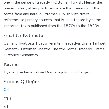
one in the sense of tragedy in Ottoman Turkish. Hence, the
present study attempts to elucidate the meanings of the
terms facia and hāile in Ottoman Turkish with direct
reference to primary sources, that is, as attested by some
important texts published from the 1870s to the 1920s.
Anahtar Kelimeler
Osmanlı Tiyatrosu
,
Tiyatro Terimleri
,
Tragedya
,
Dram
,
Tarihsel
Semantik
,
Ottoman Theatre
,
Theatre Terms
,
Tragedy
,
Drama
,
Historical Semantics
Kaynak
Tiyatro Eleştirmenliği ve Dramaturji Bölümü Dergisi
Scopus Q Değeri
Q4
Cilt
41