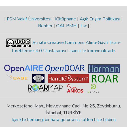
|
FSM Vakıf Üniversitesi
|
Kütüphane
|
Açık Erişim Politikası
|
Rehber
|
OAI-PMH
|
Jisc
|
Bu site Creative Commons Alıntı-Gayri Ticari-
Türetilemez 4.0 Uluslararası Lisansı ile korunmaktadır
.
Merkezefendi Mah., Mevlevihane Cad., No:25, Zeytinburnu,
İstanbul, TÜRKİYE
İçerikte herhangi bir hata görürseniz lütfen bize bildirin