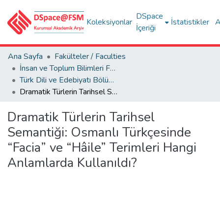
DSpace
Koleksiyonlar
İstatistikler
A
İçeriği
Ana Sayfa
Fakülteler / Faculties
İnsan ve Toplum Bilimleri Fakültesi / Faculty of Humanities and Social Sciences
Türk Dili ve Edebiyatı Bölümü
Dramatik Türlerin Tarihsel Semantiği: Osmanlı Türkçesinde “Facia” ve “Hâile” Terimleri Hangi Anlamlarda Kullanıldı?
Dramatik Türlerin Tarihsel
Semantiği: Osmanlı Türkçesinde
“Facia” ve “Hâile” Terimleri Hangi
Anlamlarda Kullanıldı?