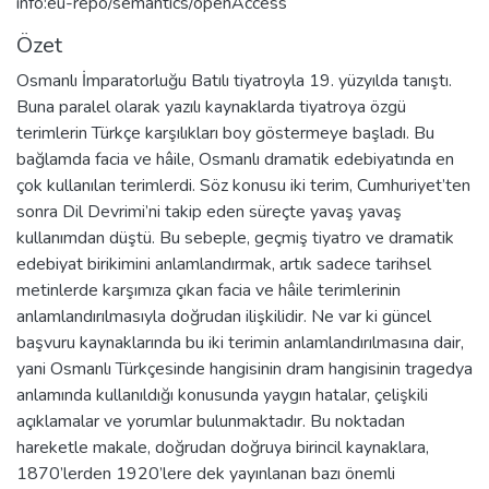
info:eu-repo/semantics/openAccess
Özet
Osmanlı İmparatorluğu Batılı tiyatroyla 19. yüzyılda tanıştı.
Buna paralel olarak yazılı kaynaklarda tiyatroya özgü
terimlerin Türkçe karşılıkları boy göstermeye başladı. Bu
bağlamda facia ve hâile, Osmanlı dramatik edebiyatında en
çok kullanılan terimlerdi. Söz konusu iki terim, Cumhuriyet’ten
sonra Dil Devrimi’ni takip eden süreçte yavaş yavaş
kullanımdan düştü. Bu sebeple, geçmiş tiyatro ve dramatik
edebiyat birikimini anlamlandırmak, artık sadece tarihsel
metinlerde karşımıza çıkan facia ve hâile terimlerinin
anlamlandırılmasıyla doğrudan ilişkilidir. Ne var ki güncel
başvuru kaynaklarında bu iki terimin anlamlandırılmasına dair,
yani Osmanlı Türkçesinde hangisinin dram hangisinin tragedya
anlamında kullanıldığı konusunda yaygın hatalar, çelişkili
açıklamalar ve yorumlar bulunmaktadır. Bu noktadan
hareketle makale, doğrudan doğruya birincil kaynaklara,
1870’lerden 1920’lere dek yayınlanan bazı önemli