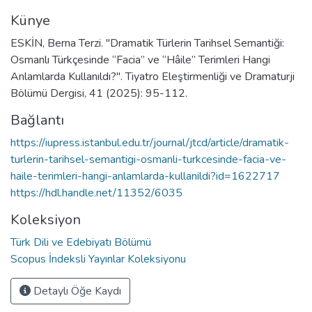
Künye
ESKİN, Berna Terzi. "Dramatik Türlerin Tarihsel Semantiği:
Osmanlı Türkçesinde “Facia” ve “Hâile” Terimleri Hangi
Anlamlarda Kullanıldı?". Tiyatro Eleştirmenliği ve Dramaturji
Bölümü Dergisi, 41 (2025): 95-112.
Bağlantı
https://iupress.istanbul.edu.tr/journal/jtcd/article/dramatik-
turlerin-tarihsel-semantigi-osmanli-turkcesinde-facia-ve-
haile-terimleri-hangi-anlamlarda-kullanildi?id=1622717
https://hdl.handle.net/11352/6035
Koleksiyon
Türk Dili ve Edebiyatı Bölümü
Scopus İndeksli Yayınlar Koleksiyonu
Detaylı Öğe Kaydı