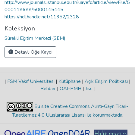
http://www.journals.istanbul.edu.tr/iuayefd/article/viewFile/5
000118688/5000145445
https://hdl.handle.net/11352/2328
Koleksiyon
Sürekli Eğitim Merkezi (SEM)
Detaylı Öğe Kaydı
|
FSM Vakıf Üniversitesi
|
Kütüphane
|
Açık Erişim Politikası
|
Rehber
|
OAI-PMH
|
Jisc
|
Bu site Creative Commons Alıntı-Gayri Ticari-
Türetilemez 4.0 Uluslararası Lisansı ile korunmaktadır
.