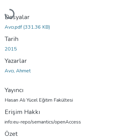
Yükleniyor...
Dosyalar
Avcı.pdf
(331.36 KB)
Tarih
2015
Yazarlar
Avcı, Ahmet
Yayıncı
Hasan Ali Yücel Eğitim Fakültesi
Erişim Hakkı
info:eu-repo/semantics/openAccess
Özet