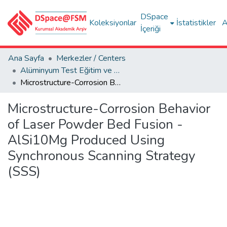
DSpace
Koleksiyonlar
İstatistikler
A
İçeriği
Ana Sayfa
Merkezler / Centers
Alüminyum Test Eğitim ve Araştırma Merkezi (ALUTEAM)
Microstructure-Corrosion Behavior of Laser Powder Bed Fusion - AlSi10Mg Produced Using Synchronous Scanning Strategy (SSS)
Microstructure-Corrosion Behavior
of Laser Powder Bed Fusion -
AlSi10Mg Produced Using
Synchronous Scanning Strategy
(SSS)