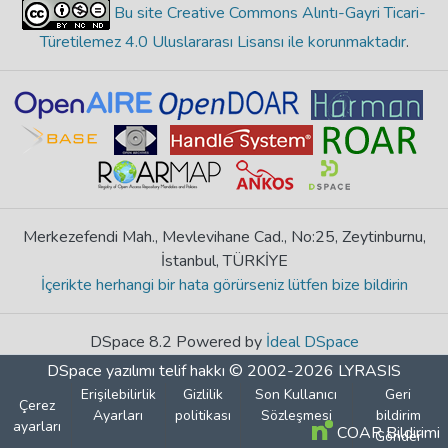
Bu site Creative Commons Alıntı-Gayri Ticari-
Türetilemez 4.0 Uluslararası Lisansı ile korunmaktadır
.
Merkezefendi Mah., Mevlevihane Cad., No:25, Zeytinburnu,
İstanbul, TÜRKİYE
İçerikte herhangi bir hata görürseniz lütfen bize bildirin
DSpace 8.2 Powered by
İdeal DSpace
DSpace yazılımı
telif hakkı © 2002-2026
LYRASIS
Erişilebilirlik
Gizlilik
Son Kullanıcı
Geri
Çerez
Ayarları
politikası
Sözleşmesi
bildirim
ayarları
COAR Bildirimi
Gönder