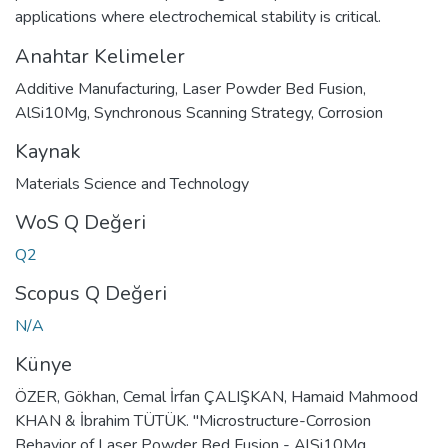
applications where electrochemical stability is critical.
Anahtar Kelimeler
Additive Manufacturing
,
Laser Powder Bed Fusion
,
AlSi10Mg
,
Synchronous Scanning Strategy
,
Corrosion
Kaynak
Materials Science and Technology
WoS Q Değeri
Q2
Scopus Q Değeri
N/A
Künye
ÖZER, Gökhan, Cemal İrfan ÇALIŞKAN, Hamaid Mahmood
KHAN & İbrahim TÜTÜK. "Microstructure-Corrosion
Behavior of Laser Powder Bed Fusion - AlSi10Mg